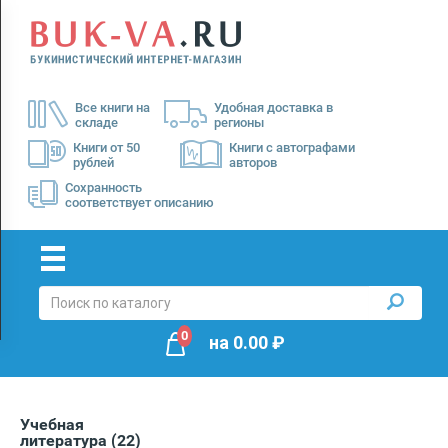
Menu
×
О
Все книги на
Удобная доставка в
нас
складе
регионы
Доставка
Книги от 50
Книги с автографами
рублей
авторов
Оплата
Сохранность
соответствует описанию
0
на
0.00
₽
Учебная
литература
(22)