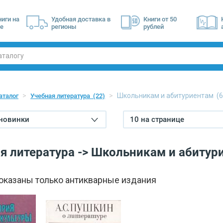
ниги на
Удобная доставка в
Книги от 50
е
регионы
рублей
Школьникам и абитуриентам
(6
аталог
Учебная литература
(22)
 новинки
10 на странице
я литература -> Школьникам и абитур
показаны только антикварные издания