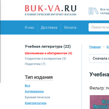
Menu
Все к
×
склад
О нас
О нас
Доставка
Оплата
Доставка
Оплата
Учебная литература
(22)
Главная
К
Школьникам и абитуриентам
(6)
Сначала
Студентам и аспирантам
(9)
Педагогам
(7)
Учебна
Тип издания
Все
Фильтр: 
Антикварное
Букинистическое
Книгопечатное