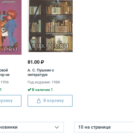
81.00 ₽
овой
А. С. Пушкин о
ор не
литературе
 1996
Год издания: 1988
1
В наличии 1
орзину
В корзину
 новинки
10 на странице