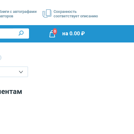
Книги с автографами
Сохранность
авторов
соответствует описанию
0
на
0.00
₽
)
иентам