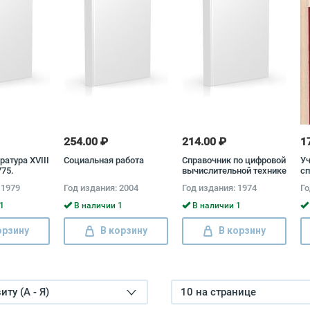
254.00 ₽
214.00 ₽
1
ратура XVIII
Социальная работа
Справочник по цифровой
Уч
775.
вычислительной технике
сп
б
 1979
Год издания: 2004
Год издания: 1974
Го
1
В наличии 1
В наличии 1
орзину
В корзину
В корзину
ту (А - Я)
10 на странице