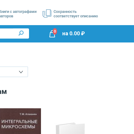
Книги с автографами
Сохранность
авторов
соответствует описанию
0
на
0.00
₽
ам