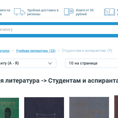
ниги на
Удобная доставка в
Книги от 50
е
регионы
рублей
Студентам и аспирантам
(9)
аталог
Учебная литература
(22)
ту (А - Я)
10 на странице
я литература -> Студентам и аспирант