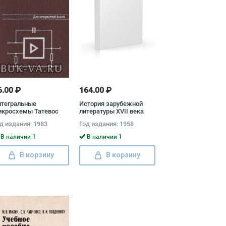
6.00 ₽
164.00 ₽
нтегральные
История зарубежной
икросхемы Татевос
литературы XVII века
аханян
Сергей Артамонов,
д издания: 1983
Год издания: 1958
Роман Самарин
В наличии 1
В наличии 1
В корзину
В корзину