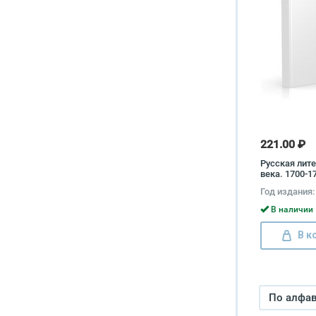
221.00 ₽
Русская лите
века. 1700-1
Хрестоматия
Год издания:
В наличии 
В к
По алфави