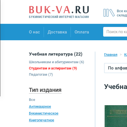
Menu
Все к
×
склад
О нас
О нас
Доставка
Оплата
Доставка
Оплата
Учебная литература
(22)
Главная
К
Школьникам и абитуриентам
(6)
По алфави
Студентам и аспирантам
(9)
Педагогам
(7)
Учебна
Тип издания
Все
Антикварное
Букинистическое
Книгопечатное