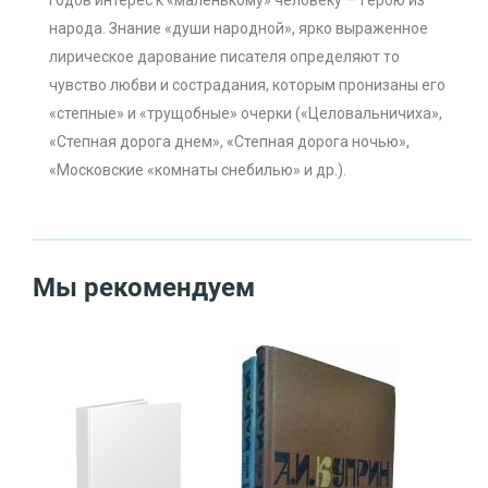
годов интерес к «маленькому» человеку — герою из
народа. Знание «души народной», ярко выраженное
лирическое дарование писателя определяют то
чувство любви и сострадания, которым пронизаны его
«степные» и «трущобные» очерки («Целовальничиха»,
«Степная дорога днем», «Степная дорога ночью»,
«Московские «комнаты снебилью» и др.).
Мы рекомендуем