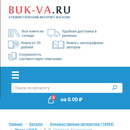
Menu
×
О
Все книги на
Удобная доставка в
нас
складе
регионы
Доставка
Книги от 50
Книги с автографами
рублей
авторов
Оплата
Сохранность
соответствует описанию
0
на
0.00
₽
Главная
Каталог
Художественная литература
(14904)
А. И. Левитов. Сочинения
Проза
(4697)