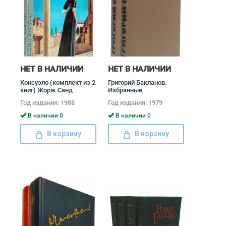
НЕТ В НАЛИЧИИ
НЕТ В НАЛИЧИИ
Консуэло (комплект из 2
Григорий Бакланов.
книг) Жорж Санд
Избранные
произведения (комплект
Год издания: 1988
Год издания: 1979
из 2 книг) Григорий
Бакланов
В наличии 0
В наличии 0
В корзину
В корзину