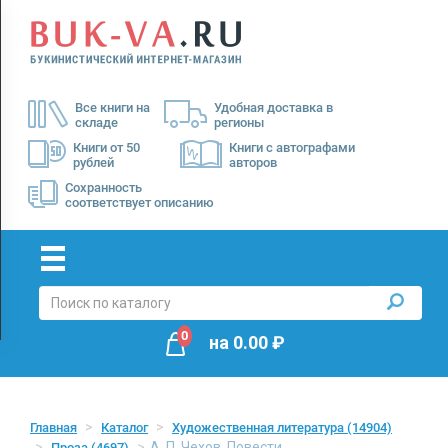
Menu
×
О
Все книги на
Удобная доставка в
нас
складе
регионы
Доставка
Книги от 50
Книги с автографами
рублей
авторов
Оплата
Сохранность
соответствует описанию
0
на
0.00
₽
Главная
Каталог
Художественная литература
(14904)
А. П. Чехов. Повести
Проза
(4697)