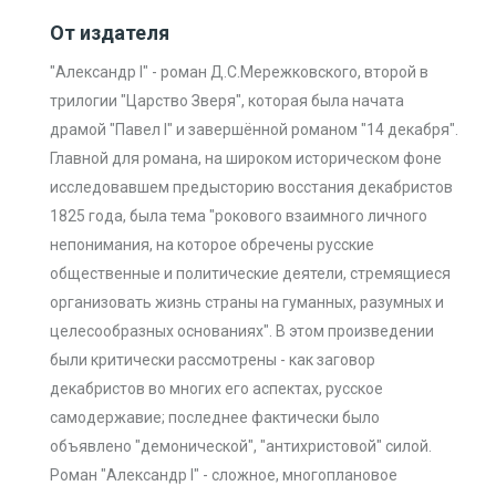
От издателя
"Александр I" - роман Д.С.Мережковского, второй в
трилогии "Царство Зверя", которая была начата
драмой "Павел I" и завершённой романом "14 декабря".
Главной для романа, на широком историческом фоне
исследовавшем предысторию восстания декабристов
1825 года, была тема "рокового взаимного личного
непонимания, на которое обречены русские
общественные и политические деятели, стремящиеся
организовать жизнь страны на гуманных, разумных и
целесообразных основаниях". В этом произведении
были критически рассмотрены - как заговор
декабристов во многих его аспектах, русское
самодержавие; последнее фактически было
объявлено "демонической", "антихристовой" силой.
Роман "Александр I" - сложное, многоплановое