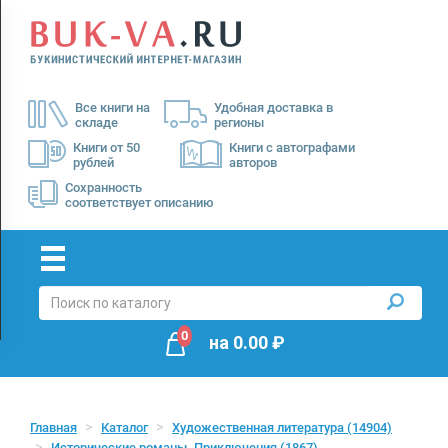
Menu
×
О
Все книги на
Удобная доставка в
нас
складе
регионы
Доставка
Книги от 50
Книги с автографами
рублей
авторов
Оплата
Сохранность
соответствует описанию
0
на
0.00
₽
Главная
Каталог
Художественная литература
(14904)
Исторические романы. Приключения
(1867)