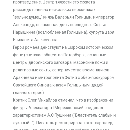
произведение. Центр тяжести его сюжета
рассредоточен на нескольких персонажах:
"вольнодумец" князь Валерьян Голицын, император
Александр, незаконная дочь последнего Софья
Нарышкина (возлюбленная Голицына), супруга царя
Елизавета Алексеевна.
Герои романа действуют на широком историческом
фоне (светское общество Петербурга, основные
центры дворянского заговора, масонские ложи и
религиозные секты, соперничество временщиков -
Аракчеева и митрополита Фотия с обер-прокурором
Святейшего Синода князем Голицыным, дядей
главного героя).
Критик Олег Михайлов отмечал, что в изображении
фигуры Александра I Мережковский следовал
характеристикам А.С.Пушкина ("Властитель слабый и
лукавый…"). Писатель реставрировал этот характер,