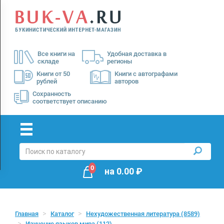
Menu
×
О
Все книги на
Удобная доставка в
нас
складе
регионы
Доставка
Книги от 50
Книги с автографами
рублей
авторов
Оплата
Сохранность
соответствует описанию
0
на
0.00
₽
Главная
Каталог
Нехудожественная литература
(8589)
Изучение языков мира
(112)