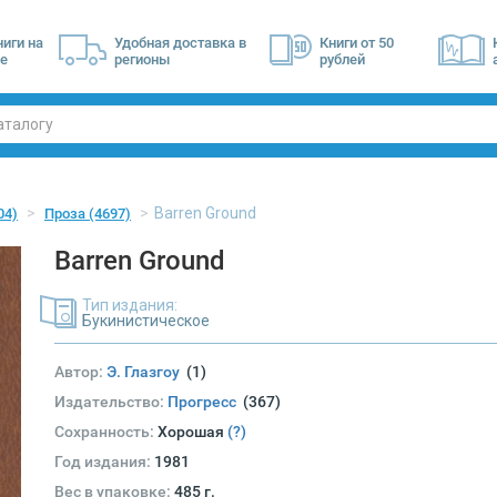
ниги на
Удобная доставка в
Книги от 50
е
регионы
рублей
Barren Ground
04)
Проза
(4697)
Barren Ground
Тип издания:
Букинистическое
Автор:
Э. Глазгоу
(1)
Издательство:
Прогресс
(367)
Сохранность:
Хорошая
(?)
Год издания:
1981
Вес в упаковке:
485 г.