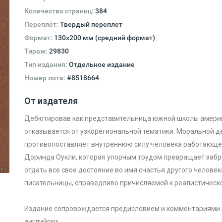
Количество страниц:
384
Переплёт:
Твердый переплет
Формат:
130х200 мм (средний формат)
Тираж:
29830
Тип издания:
Отдельное издание
Номер лота:
#8518664
От издателя
Дебютировав как представительница южной школы америка
отказывается от узкорегиональной тематики. Моральной де
противопоставляет внутреннюю силу человека работающег
Доринда Оукли, которая упорным трудом превращает забр
отдать все свое достояние во имя счастья другого человек
писательницы, справедливо причисляемой к реалистическо
Издание сопровождается предисловием и комментариями к 
английски.