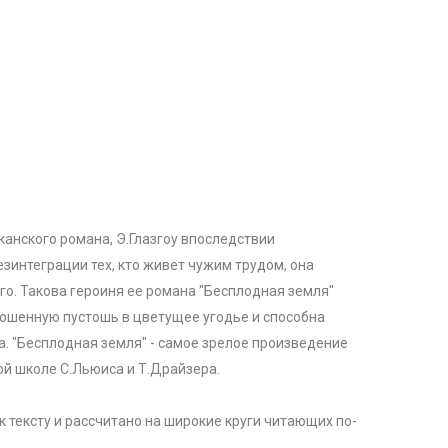
нского романа, Э.Глазгоу впоследствии
зинтеграции тех, кто живет чужим трудом, она
о. Такова героиня ее романа "Бесплодная земля"
ошенную пустошь в цветущее угодье и способна
а. "Бесплодная земля" - самое зрелое произведение
й школе С.Льюиса и Т.Драйзера.
тексту и рассчитано на широкие круги читающих по-