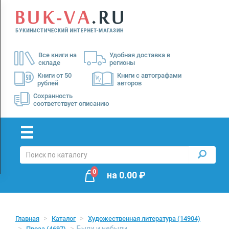
Menu
×
О
Все книги на
Удобная доставка в
нас
складе
регионы
Доставка
Книги от 50
Книги с автографами
рублей
авторов
Оплата
Сохранность
соответствует описанию
0
на
0.00
₽
Главная
Каталог
Художественная литература
(14904)
Были и небыли
Проза
(4697)