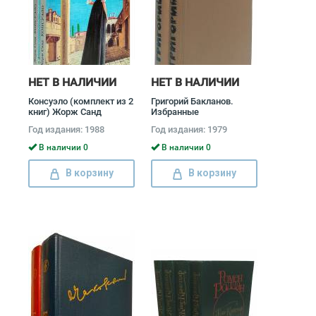
НЕТ В НАЛИЧИИ
НЕТ В НАЛИЧИИ
Консуэло (комплект из 2
Григорий Бакланов.
книг) Жорж Санд
Избранные
произведения (комплект
Год издания: 1988
Год издания: 1979
из 2 книг) Григорий
Бакланов
В наличии 0
В наличии 0
В корзину
В корзину