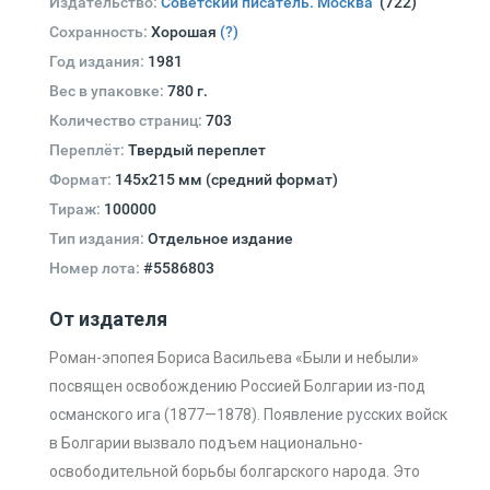
Издательство:
Советский писатель. Москва
(722)
Сохранность:
Хорошая
(?)
Год издания:
1981
Вес в упаковке:
780 г.
Количество страниц:
703
Переплёт:
Твердый переплет
Формат:
145х215 мм (средний формат)
Тираж:
100000
Тип издания:
Отдельное издание
Номер лота:
#5586803
От издателя
Роман-эпопея Бориса Васильева «Были и небыли»
посвящен освобождению Россией Болгарии из-под
османского ига (1877—1878). Появление русских войск
в Болгарии вызвало подъем национально-
освободительной борьбы болгарского народа. Это