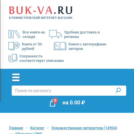
Menu
×
О
Все книги на
Удобная доставка в
нас
складе
регионы
Доставка
Книги от 50
Книги с автографами
рублей
авторов
Оплата
Сохранность
соответствует описанию
0
на
0.00
₽
Главная
Каталог
Художественная литература
(14904)
Сборники
(290)