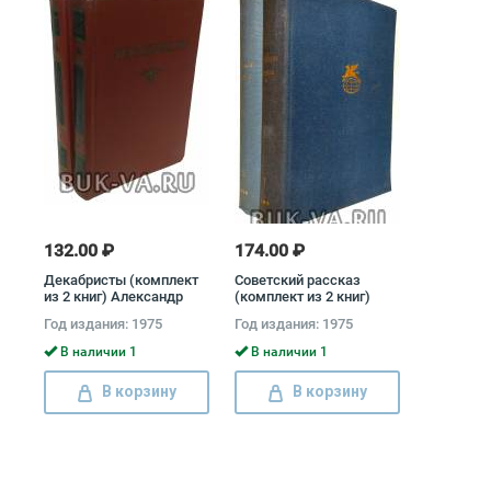
132.00 ₽
174.00 ₽
Декабристы (комплект
Советский рассказ
из 2 книг) Александр
(комплект из 2 книг)
Бестужев-Марлинский,
Юрий Тынянов, Илья
Год издания: 1975
Год издания: 1975
Вильгельм
Эренбург
Кюхельбекер, Павел
В наличии 1
В наличии 1
Катенин, Владимир
Раевский, Александр
В корзину
В корзину
Одоевский, Федор
Глинка