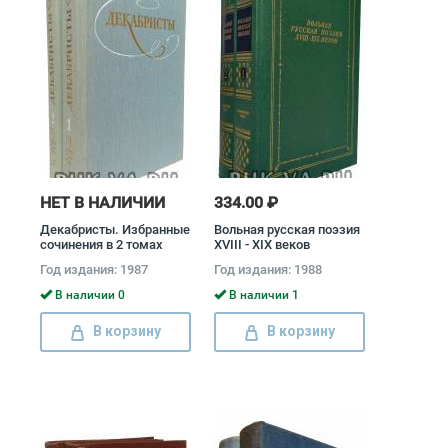
НЕТ В НАЛИЧИИ
334.00 ₽
Декабристы. Избранные
Вольная русская поэзия
сочинения в 2 томах
XVIII - XIX веков
(комплект) Александр
(комплект из 2 книг)
Год издания: 1987
Год издания: 1988
Бестужев-Марлинский,
Иван Тургенев, Федор
Кондратий Рылеев,
Тютчев, Александр
В наличии 0
В наличии 1
Федор Глинка
Пушкин, Лев Толстой,
Владимир Раевский,
В корзину
В корзину
Михаил Ломоносов,
Александр Грибоедов,
Гаврила Державин,
Денис Фонвизин