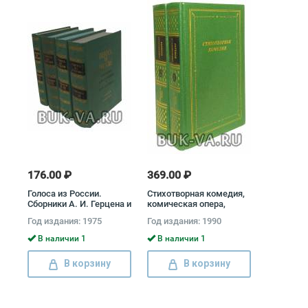
176.00 ₽
369.00 ₽
Голоса из России.
Стихотворная комедия,
Сборники А. И. Герцена и
комическая опера,
Н. П. Огарева (комплект
водевиль конца XVIII -
Год издания: 1975
Год издания: 1990
из 4 книг) Александр
начала XIX века
Герцен, Николай Огарев
(комплект из 2 книг)
В наличии 1
В наличии 1
Иван Крылов, Михаил
Загоскин, Денис
В корзину
В корзину
Фонвизин, Александр
Аблесимов, Михаил
Херасков, Александр
Шаховской, Н.
Хмельницкий