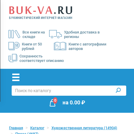
Menu
×
О
Все книги на
Удобная доставка в
нас
складе
регионы
Доставка
Книги от 50
Книги с автографами
рублей
авторов
Оплата
Сохранность
соответствует описанию
0
на
0.00
₽
Главная
Каталог
Художественная литература
(14904)
Проза
(4697)