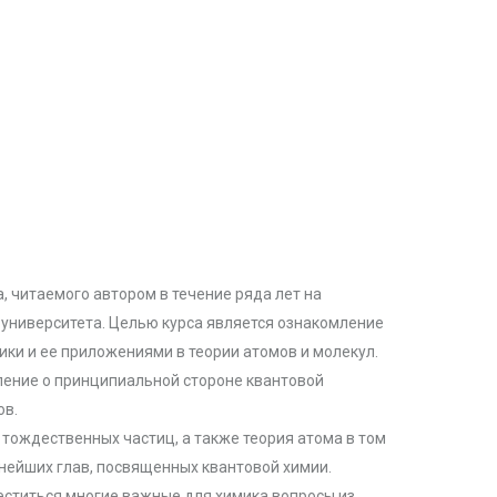
, читаемого автором в течение ряда лет на
университета. Целью курса является ознакомление
ки и ее приложениями в теории атомов и молекул.
вление о принципиальной стороне квантовой
ов.
 тождественных частиц, а также теория атома в том
ейших глав, посвященных квантовой химии.
еститься многие важные для химика вопросы из