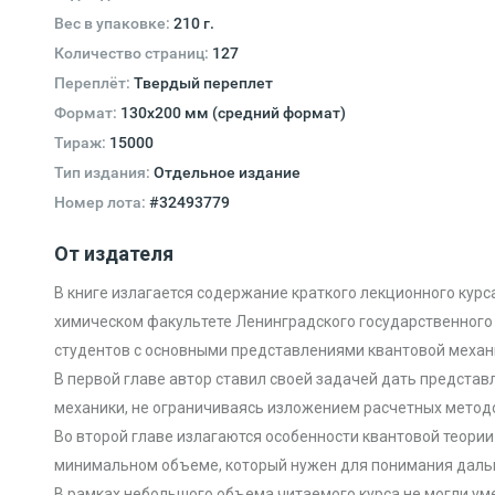
Вес в упаковке:
210 г.
Количество страниц:
127
Переплёт:
Твердый переплет
Формат:
130х200 мм (средний формат)
Тираж:
15000
Тип издания:
Отдельное издание
Номер лота:
#32493779
От издателя
В книге излагается содержание краткого лекционного курса
химическом факультете Ленинградского государственного 
студентов с основными представлениями квантовой механи
В первой главе автор ставил своей задачей дать предста
механики, не ограничиваясь изложением расчетных метод
Во второй главе излагаются особенности квантовой теории
минимальном объеме, который нужен для понимания дальн
В рамках небольшого объема читаемого курса не могли ум