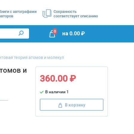
Книги с автографами
Сохранность
авторов
соответствует описанию
0
на
0.00
₽
товая теория атомов и молекул
томов и
360.00 ₽
В наличии 1
В корзину