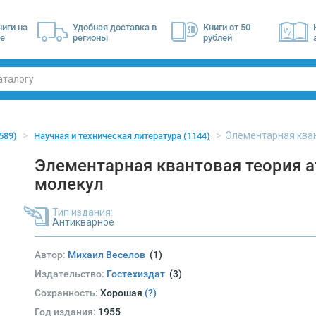
ниги на
Удобная доставка в
Книги от 50
е
регионы
рублей
Элементарная кван
589)
Научная и техническая литература
(1144)
Элементарная квантовая теория а
молекул
Тип издания:
Антикварное
Автор:
Михаил Веселов
(1)
Издательство:
Гостехиздат
(3)
Сохранность:
Хорошая
(?)
Год издания:
1955