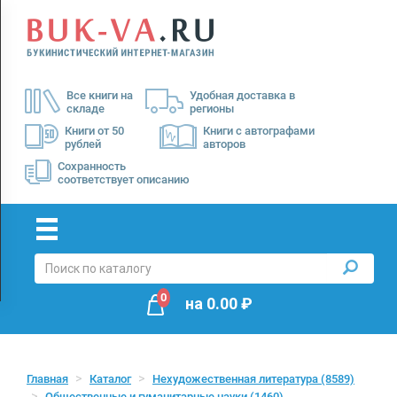
Menu
×
О
Все книги на
Удобная доставка в
нас
складе
регионы
Доставка
Книги от 50
Книги с автографами
рублей
авторов
Оплата
Сохранность
соответствует описанию
0
на
0.00
₽
Главная
Каталог
Нехудожественная литература
(8589)
Общественные и гуманитарные науки
(1460)