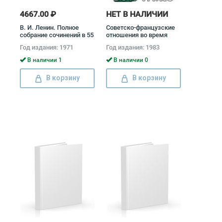
4667.00 ₽
НЕТ В НАЛИЧИИ
В. И. Ленин. Полное
Советско-французские
собрание сочинений в 55
отношения во время
томах (комплект)
Великой Отечественной
Год издания: 1971
Год издания: 1983
Владимир Ленин
войны 1941 - 1945
(комплект из 2 книг)
В наличии 1
В наличии 0
В корзину
В корзину