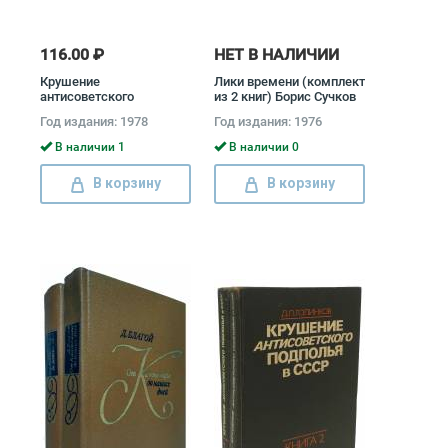
116.00 ₽
НЕТ В НАЛИЧИИ
Крушение
Лики времени (комплект
антисоветского
из 2 книг) Борис Сучков
подполья в СССР
Год издания: 1978
Год издания: 1976
(комплект из 2 книг)
Давид Голинков
В наличии 1
В наличии 0
В корзину
В корзину