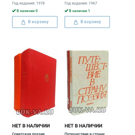
томах (комплект)
произведения в 2 томах
Год издания: 1978
Год издания: 1967
Алексей Сурков
(комплект) Николай
Тихонов
В наличии 0
В наличии 1
В корзину
В корзину
НЕТ В НАЛИЧИИ
НЕТ В НАЛИЧИИ
Советская поэзия
Путешествие в страну