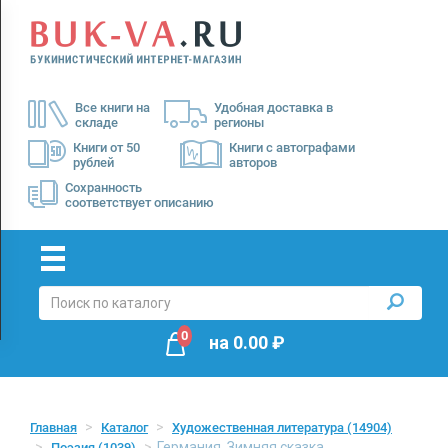
Menu
×
О
Все книги на
Удобная доставка в
нас
складе
регионы
Доставка
Книги от 50
Книги с автографами
рублей
авторов
Оплата
Сохранность
соответствует описанию
0
на
0.00
₽
Главная
Каталог
Художественная литература
(14904)
Германия. Зимняя сказка
Поэзия
(1039)