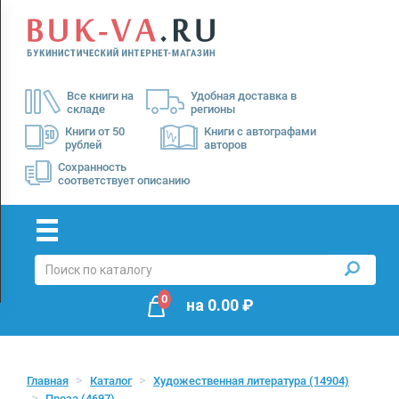
Menu
×
О
Все книги на
Удобная доставка в
нас
складе
регионы
Доставка
Книги от 50
Книги с автографами
рублей
авторов
Оплата
Сохранность
соответствует описанию
0
на
0.00
₽
Главная
Каталог
Художественная литература
(14904)
Проза
(4697)