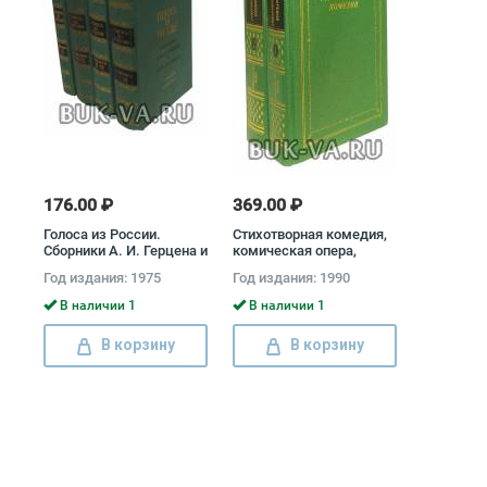
176.00 ₽
369.00 ₽
Голоса из России.
Стихотворная комедия,
Сборники А. И. Герцена и
комическая опера,
Н. П. Огарева (комплект
водевиль конца XVIII -
Год издания: 1975
Год издания: 1990
из 4 книг) Александр
начала XIX века
Герцен, Николай Огарев
(комплект из 2 книг)
В наличии 1
В наличии 1
Иван Крылов, Михаил
Загоскин, Денис
В корзину
В корзину
Фонвизин, Александр
Аблесимов, Михаил
Херасков, Александр
Шаховской, Н.
Хмельницкий