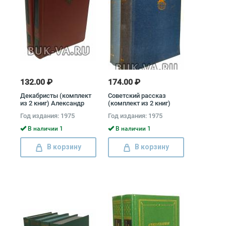
132.00 ₽
174.00 ₽
Декабристы (комплект
Советский рассказ
из 2 книг) Александр
(комплект из 2 книг)
Бестужев-Марлинский,
Юрий Тынянов, Илья
Год издания: 1975
Год издания: 1975
Вильгельм
Эренбург
Кюхельбекер, Павел
В наличии 1
В наличии 1
Катенин, Владимир
Раевский, Александр
В корзину
В корзину
Одоевский, Федор
Глинка