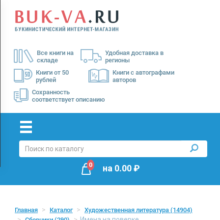
Menu
×
О
Все книги на
Удобная доставка в
нас
складе
регионы
Доставка
Книги от 50
Книги с автографами
рублей
авторов
Оплата
Сохранность
соответствует описанию
0
на
0.00
₽
Главная
Каталог
Художественная литература
(14904)
Имена на поверке
Сборники
(290)