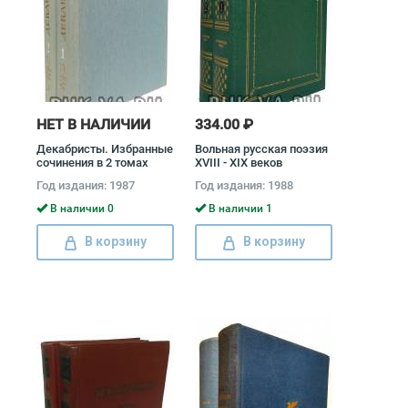
НЕТ В НАЛИЧИИ
334.00 ₽
Декабристы. Избранные
Вольная русская поэзия
сочинения в 2 томах
XVIII - XIX веков
(комплект) Александр
(комплект из 2 книг)
Год издания: 1987
Год издания: 1988
Бестужев-Марлинский,
Иван Тургенев, Федор
Кондратий Рылеев,
Тютчев, Александр
В наличии 0
В наличии 1
Федор Глинка
Пушкин, Лев Толстой,
Владимир Раевский,
В корзину
В корзину
Михаил Ломоносов,
Александр Грибоедов,
Гаврила Державин,
Денис Фонвизин