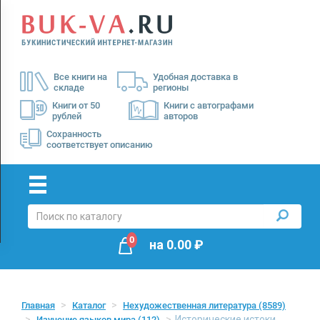
Menu
×
О
Все книги на
Удобная доставка в
нас
складе
регионы
Доставка
Книги от 50
Книги с автографами
рублей
авторов
Оплата
Сохранность
соответствует описанию
0
на
0.00
₽
Главная
Каталог
Нехудожественная литература
(8589)
Исторические истоки
Изучение языков мира
(112)