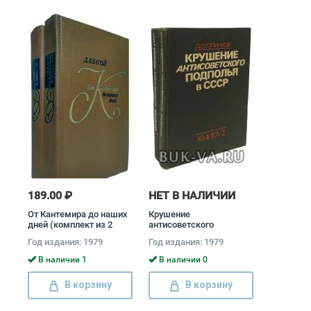
189.00 ₽
НЕТ В НАЛИЧИИ
От Кантемира до наших
Крушение
дней (комплект из 2
антисоветского
книг) Дмитрий Благой
подполья в СССР
Год издания: 1979
Год издания: 1979
(комплект из 2 книг)
Давид Голинков
В наличии 1
В наличии 0
В корзину
В корзину