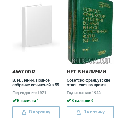
4667.00 ₽
НЕТ В НАЛИЧИИ
В. И. Ленин. Полное
Советско-французские
собрание сочинений в 55
отношения во время
томах (комплект)
Великой Отечественной
Год издания: 1971
Год издания: 1983
Владимир Ленин
войны 1941 - 1945
(комплект из 2 книг)
В наличии 1
В наличии 0
В корзину
В корзину