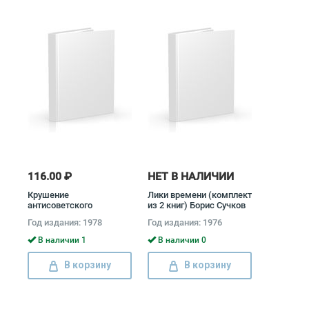
116.00 ₽
НЕТ В НАЛИЧИИ
Крушение
Лики времени (комплект
антисоветского
из 2 книг) Борис Сучков
подполья в СССР
Год издания: 1978
Год издания: 1976
(комплект из 2 книг)
Давид Голинков
В наличии 1
В наличии 0
В корзину
В корзину