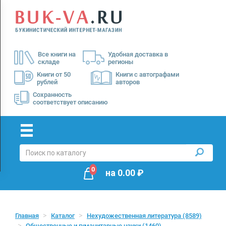
Menu
×
О
Все книги на
Удобная доставка в
нас
складе
регионы
Доставка
Книги от 50
Книги с автографами
рублей
авторов
Оплата
Сохранность
соответствует описанию
0
на
0.00
₽
Главная
Каталог
Нехудожественная литература
(8589)
Общественные и гуманитарные науки
(1460)