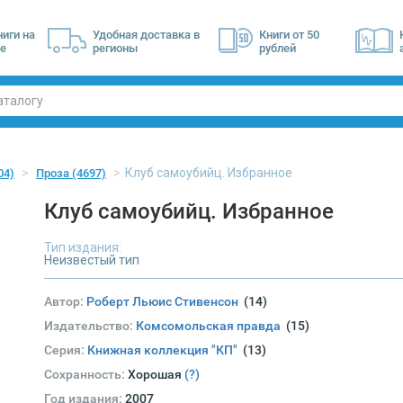
ниги на
Удобная доставка в
Книги от 50
е
регионы
рублей
Клуб самоубийц. Избранное
04)
Проза
(4697)
Клуб самоубийц. Избранное
Тип издания:
Неизвестый тип
Автор:
Роберт Льюис Стивенсон
(14)
Издательство:
Комсомольская правда
(15)
Серия:
Книжная коллекция "КП"
(13)
Сохранность:
Хорошая
(?)
Год издания:
2007