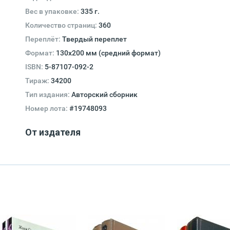
Вес в упаковке:
335 г.
Количество страниц:
360
Переплёт:
Твердый переплет
Формат:
130х200 мм (средний формат)
ISBN:
5-87107-092-2
Тираж:
34200
Тип издания:
Авторский сборник
Номер лота:
#19748093
От издателя