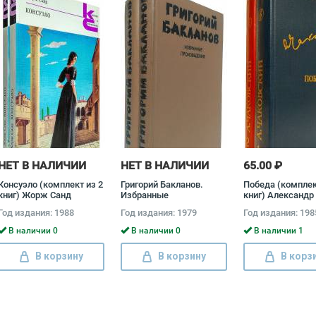
НЕТ В НАЛИЧИИ
НЕТ В НАЛИЧИИ
65.00 ₽
Консуэло (комплект из 2
Григорий Бакланов.
Победа (комплек
книг) Жорж Санд
Избранные
книг) Александр
произведения (комплект
Чаковский
Год издания: 1988
Год издания: 1979
Год издания: 198
из 2 книг) Григорий
Бакланов
В наличии 0
В наличии 0
В наличии 1
В корзину
В корзину
В корз