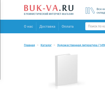
Menu
Все к
×
склад
О нас
О нас
Доставка
Оплата
Доставка
Оплата
Главная
Каталог
Художественная литература
(149