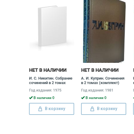
НЕТ В НАЛИЧИИ
НЕТ В НАЛИЧИИ
И. С. Никитин. Собрание
А. И. Куприн. Сочинения
сочинений в 2 томах
в 2 томах (комплект)
(комплект) Иван
Александр Куприн
Год издания: 1975
Год издания: 1981
Никитин
В наличии 0
В наличии 0
В корзину
В корзину