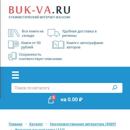
Menu
×
О
Все книги на
Удобная доставка в
нас
складе
регионы
Доставка
Книги от 50
Книги с автографами
рублей
авторов
Оплата
Сохранность
соответствует описанию
0
на
0.00
₽
Главная
Каталог
Нехудожественная литература
(8589)
Изучение языков мира
(112)