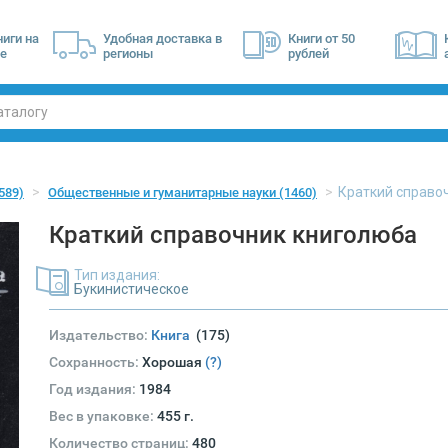
ниги на
Удобная доставка в
Книги от 50
е
регионы
рублей
Краткий справо
589)
Общественные и гуманитарные науки
(1460)
Краткий справочник книголюба
Тип издания:
Букинистическое
Издательство:
Книга
(175)
Сохранность:
Хорошая
(?)
Год издания:
1984
Вес в упаковке:
455 г.
Количество страниц:
480