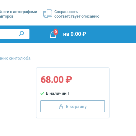
Книги с автографами
Сохранность
авторов
соответствует описанию
0
на
0.00
₽
чник книголюба
68.00 ₽
В наличии 1
В корзину