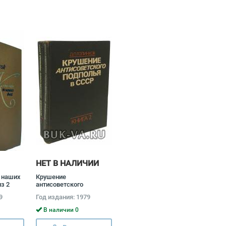
НЕТ В НАЛИЧИИ
 наших
Крушение
з 2
антисоветского
лагой
подполья в СССР
9
Год издания: 1979
(комплект из 2 книг)
Давид Голинков
В наличии 0