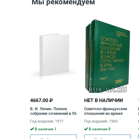
Мы рекомендуем
4667.00 ₽
НЕТ В НАЛИЧИИ
В. И. Ленин. Полное
Советско-французские
собрание сочинений в 55
отношения во время
томах (комплект)
Великой Отечественной
Год издания: 1971
Год издания: 1983
Владимир Ленин
войны 1941 - 1945
(комплект из 2 книг)
В наличии 1
В наличии 0