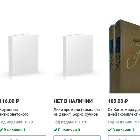
116.00 ₽
НЕТ В НАЛИЧИИ
189.00 ₽
Крушение
Лики времени (комплект
От Кантемира до
антисоветского
из 2 книг) Борис Сучков
дней (комплект и
подполья в СССР
книг) Дмитрий Б
Год издания: 1978
Год издания: 1976
Год издания: 197
(комплект из 2 книг)
Давид Голинков
В наличии 1
В наличии 0
В наличии 1