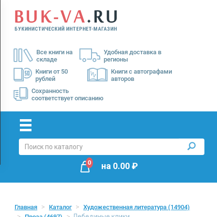
Menu
×
О
Все книги на
Удобная доставка в
нас
складе
регионы
Доставка
Книги от 50
Книги с автографами
рублей
авторов
Оплата
Сохранность
соответствует описанию
0
на
0.00
₽
Главная
Каталог
Художественная литература
(14904)
Лебединые клики
Проза
(4697)