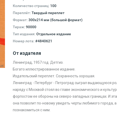
Количество страниц:
100
Переплёт:
Твердый переплет
Формат:
300x214 мм (большой формат)
Тираж:
90000
Тип издания:
Отдельное издание
Номер лота:
#4840621
От издателя
Ленинград, 1957 год. Детгиз.
Богато иллюстрированное издание.
Издательский переплет. Сохранность хорошая.
Ленинград - Петербург - Петроград сыграл выдающуюся рол
наряду с Москвой стоял во главе экономического и культу
форпостом ее обороны на северо-западных границах. И эта
она позволит по-новому увидеть черты любимого города, а 
познакомиться с ним.