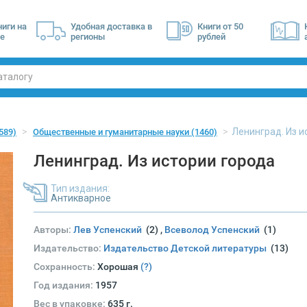
ниги на
Удобная доставка в
Книги от 50
е
регионы
рублей
Ленинград. Из и
589)
Общественные и гуманитарные науки
(1460)
Ленинград. Из истории города
Тип издания:
Антикварное
Авторы:
Лев Успенский
(2)
,
Всеволод Успенский
(1)
Издательство:
Издательство Детской литературы
(13)
Сохранность:
Хорошая
(?)
Год издания:
1957
Вес в упаковке:
635 г.