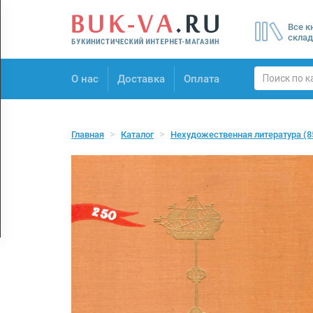
Menu
Все к
×
склад
О нас
О нас
Доставка
Оплата
Доставка
Оплата
Главная
Каталог
Нехудожественная литература
(8