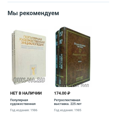
Мы рекомендуем
НЕТ В НАЛИЧИИ
174.00 ₽
Популярная
Ретроспективная
художественная
выставка. 225 лет
энциклопедия
Академии художеств
Год издания: 1986
Год издания: 1985
(комплект из 2 книг)
СССР. Каталог (комплект