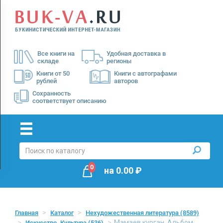
Menu
×
О
Все книги на
Удобная доставка в
нас
складе
регионы
Доставка
Книги от 50
Книги с автографами
рублей
авторов
Оплата
Сохранность
соответствует описанию
0
на
0.00
₽
Главная
Каталог
Нехудожественная литература
(8589)
Мамаев курган. Альбом
Искусство. Культура
(536)