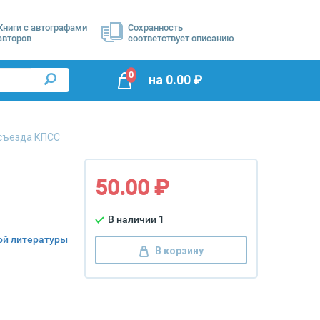
Книги с автографами
Сохранность
авторов
соответствует описанию
0
на
0.00
₽
 съезда КПСС
50.00 ₽
В наличии 1
ой литературы
В корзину