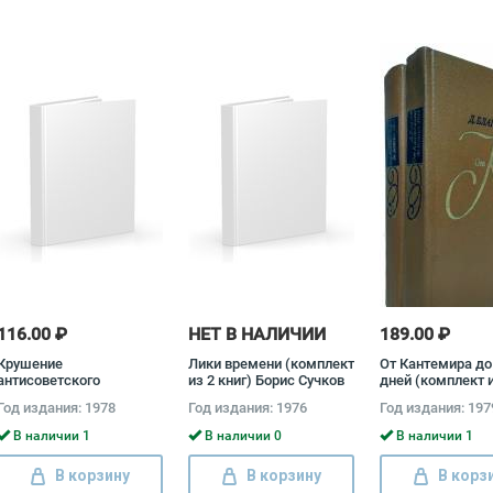
116.00 ₽
НЕТ В НАЛИЧИИ
189.00 ₽
Крушение
Лики времени (комплект
От Кантемира до
антисоветского
из 2 книг) Борис Сучков
дней (комплект и
подполья в СССР
книг) Дмитрий Б
Год издания: 1978
Год издания: 1976
Год издания: 197
(комплект из 2 книг)
Давид Голинков
В наличии 1
В наличии 0
В наличии 1
В корзину
В корзину
В корз