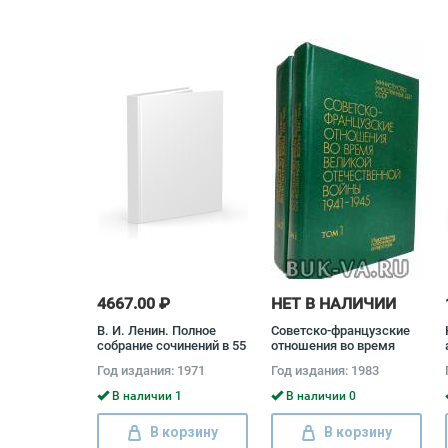
4667.00 ₽
НЕТ В НАЛИЧИИ
В. И. Ленин. Полное
Советско-французские
собрание сочинений в 55
отношения во время
томах (комплект)
Великой Отечественной
Год издания: 1971
Год издания: 1983
Владимир Ленин
войны 1941 - 1945
(комплект из 2 книг)
В наличии 1
В наличии 0
В корзину
В корзину