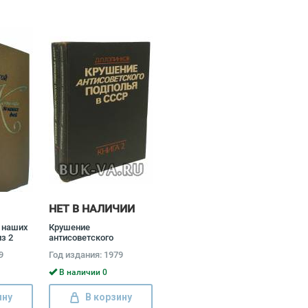
НЕТ В НАЛИЧИИ
 наших
Крушение
з 2
антисоветского
лагой
подполья в СССР
9
Год издания: 1979
(комплект из 2 книг)
Давид Голинков
В наличии 0
ину
В корзину