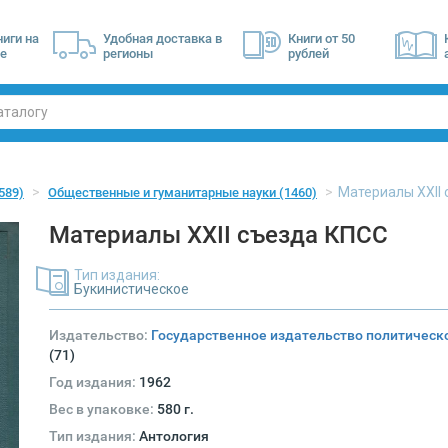
ниги на
Удобная доставка в
Книги от 50
е
регионы
рублей
Материалы XXII
589)
Общественные и гуманитарные науки
(1460)
Материалы XXII съезда КПСС
Тип издания:
Букинистическое
Издательство:
Государственное издательство политическ
(71)
Год издания:
1962
Вес в упаковке:
580 г.
Тип издания:
Антология