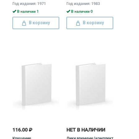
томах (комплект)
Великой Отечественной
Год издания: 1971
Год издания: 1983
Владимир Ленин
войны 1941 - 1945
(комплект из 2 книг)
В наличии 1
В наличии 0
В корзину
В корзину
116.00 ₽
НЕТ В НАЛИЧИИ
Крушение
Лики времени (комплект