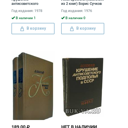
антисоветского
из 2 книг) Борис Сучков
подполья в СССР
Год издания: 1978
Год издания: 1976
(комплект из 2 книг)
Давид Голинков
В наличии 1
В наличии 0
В корзину
В корзину
189.00 ₽
НЕТ В НАЛИЧИИ