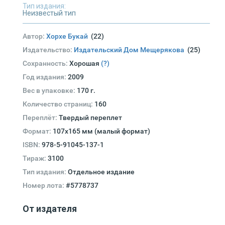
Тип издания:
Неизвестый тип
Автор:
Хорхе Букай
(22)
Издательство:
Издательский Дом Мещерякова
(25)
Сохранность:
Хорошая
(?)
Год издания:
2009
Вес в упаковке:
170 г.
Количество страниц:
160
Переплёт:
Твердый переплет
Формат:
107х165 мм (малый формат)
ISBN:
978-5-91045-137-1
Тираж:
3100
Тип издания:
Отдельное издание
Номер лота:
#5778737
От издателя