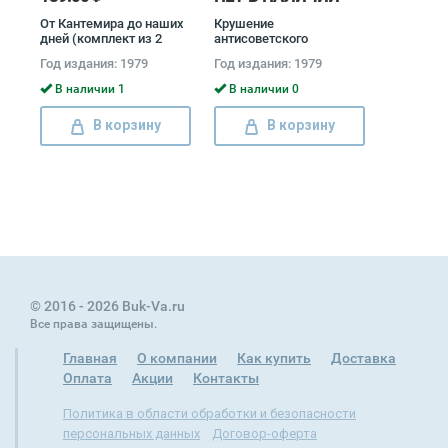
От Кантемира до наших
Крушение
дней (комплект из 2
антисоветского
книг) Дмитрий Благой
подполья в СССР
Год издания: 1979
Год издания: 1979
(комплект из 2 книг)
Давид Голинков
В наличии 1
В наличии 0
В корзину
В корзину
© 2016 - 2026 Buk-Va.ru
Все права защищены.
Главная
О компании
Как купить
Доставка
Оплата
Акции
Контакты
Политика в области обработки и безопасности
персональных данных
Договор-оферта