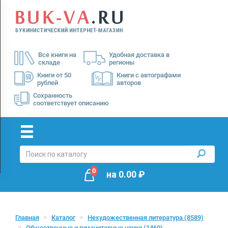
Menu
×
О
Все книги на
Удобная доставка в
нас
складе
регионы
Доставка
Книги от 50
Книги с автографами
рублей
авторов
Оплата
Сохранность
соответствует описанию
0
на
0.00
₽
Главная
Каталог
Нехудожественная литература
(8589)
Общественные и гуманитарные науки
(1460)