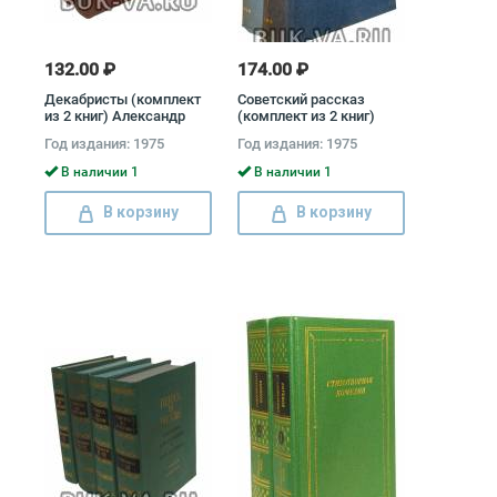
132.00 ₽
174.00 ₽
Декабристы (комплект
Советский рассказ
из 2 книг) Александр
(комплект из 2 книг)
Бестужев-Марлинский,
Юрий Тынянов, Илья
Год издания: 1975
Год издания: 1975
Вильгельм
Эренбург
Кюхельбекер, Павел
В наличии 1
В наличии 1
Катенин, Владимир
Раевский, Александр
В корзину
В корзину
Одоевский, Федор
Глинка