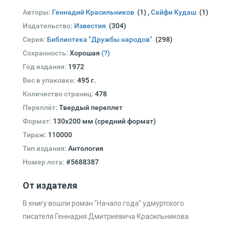
Авторы:
Геннадий Красильников
(1)
,
Сайфи Кудаш
(1)
Издательство:
Известия
(304)
Серия:
Библиотека "Дружбы народов"
(298)
Сохранность:
Хорошая
(?)
Год издания:
1972
Вес в упаковке:
495 г.
Количество страниц:
478
Переплёт:
Твердый переплет
Формат:
130х200 мм (средний формат)
Тираж:
110000
Тип издания:
Антология
Номер лота:
#5688387
От издателя
В книгу вошли роман "Начало года" удмуртского
писателя Геннадия Дмитриевича Красильникова