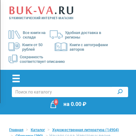
Menu
×
О
Все книги на
Удобная доставка в
нас
складе
регионы
Доставка
Книги от 50
Книги с автографами
рублей
авторов
Оплата
Сохранность
соответствует описанию
0
на
0.00
₽
Главная
Каталог
Художественная литература
(14904)
Начало года. Навстречу весне
Сборники
(290)