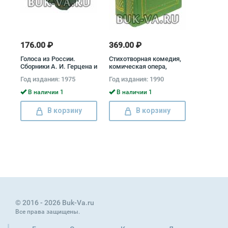
176.00 ₽
369.00 ₽
Голоса из России.
Стихотворная комедия,
Сборники А. И. Герцена и
комическая опера,
Н. П. Огарева (комплект
водевиль конца XVIII -
Год издания: 1975
Год издания: 1990
из 4 книг) Александр
начала XIX века
Герцен, Николай Огарев
(комплект из 2 книг)
В наличии 1
В наличии 1
Иван Крылов, Михаил
Загоскин, Денис
В корзину
В корзину
Фонвизин, Александр
Аблесимов, Михаил
Херасков, Александр
Шаховской, Н.
Хмельницкий
© 2016 - 2026 Buk-Va.ru
Все права защищены.