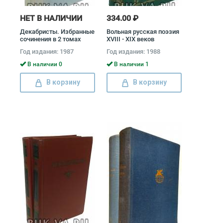
НЕТ В НАЛИЧИИ
334.00 ₽
Декабристы. Избранные
Вольная русская поэзия
сочинения в 2 томах
XVIII - XIX веков
(комплект) Александр
(комплект из 2 книг)
Год издания: 1987
Год издания: 1988
Бестужев-Марлинский,
Иван Тургенев, Федор
Кондратий Рылеев,
Тютчев, Александр
В наличии 0
В наличии 1
Федор Глинка
Пушкин, Лев Толстой,
Владимир Раевский,
В корзину
В корзину
Михаил Ломоносов,
Александр Грибоедов,
Гаврила Державин,
Денис Фонвизин