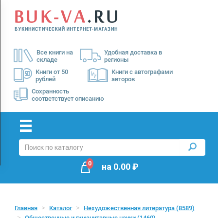
Menu
×
О
Все книги на
Удобная доставка в
нас
складе
регионы
Доставка
Книги от 50
Книги с автографами
рублей
авторов
Оплата
Сохранность
соответствует описанию
0
на
0.00
₽
Главная
Каталог
Нехудожественная литература
(8589)
Общественные и гуманитарные науки
(1460)