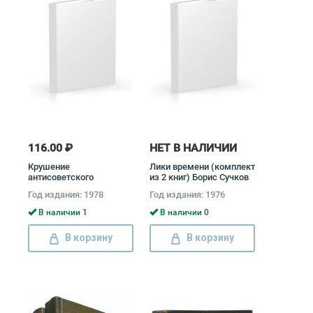
116.00 ₽
НЕТ В НАЛИЧИИ
Крушение
Лики времени (комплект
антисоветского
из 2 книг) Борис Сучков
подполья в СССР
Год издания: 1978
Год издания: 1976
(комплект из 2 книг)
Давид Голинков
В наличии 1
В наличии 0
В корзину
В корзину