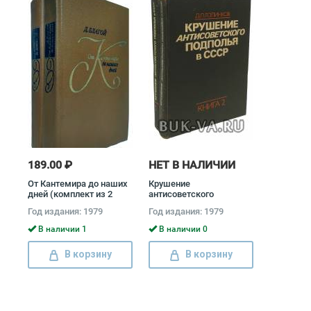
189.00 ₽
НЕТ В НАЛИЧИИ
От Кантемира до наших
Крушение
дней (комплект из 2
антисоветского
книг) Дмитрий Благой
подполья в СССР
Год издания: 1979
Год издания: 1979
(комплект из 2 книг)
Давид Голинков
В наличии 1
В наличии 0
В корзину
В корзину