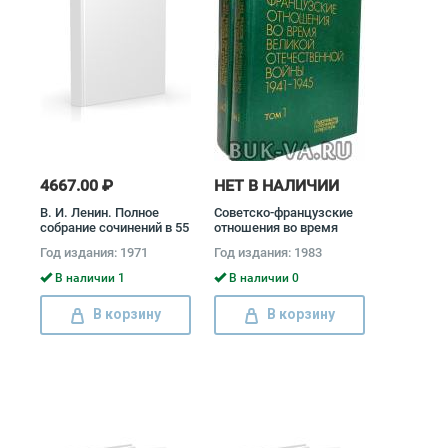
4667.00 ₽
НЕТ В НАЛИЧИИ
В. И. Ленин. Полное
Советско-французские
собрание сочинений в 55
отношения во время
томах (комплект)
Великой Отечественной
Год издания: 1971
Год издания: 1983
Владимир Ленин
войны 1941 - 1945
(комплект из 2 книг)
В наличии 1
В наличии 0
В корзину
В корзину