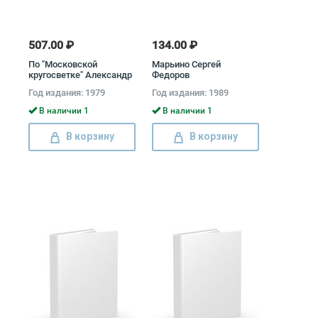
507.00 ₽
134.00 ₽
По "Московской
Марьино Сергей
кругосветке" Александр
Федоров
Медведев, Петр Хатов,
Год издания: 1979
Год издания: 1989
Юрий Шабуров
В наличии 1
В наличии 1
В корзину
В корзину