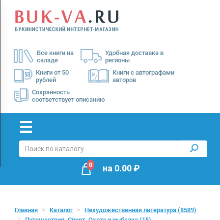
Menu
×
О
Все книги на
Удобная доставка в
нас
складе
регионы
Доставка
Книги от 50
Книги с автографами
рублей
авторов
Оплата
Сохранность
соответствует описанию
0
на
0.00
₽
Главная
Каталог
Нехудожественная литература
(8589)
Путешествия. Спорт. Охота и рыбалка
(15)