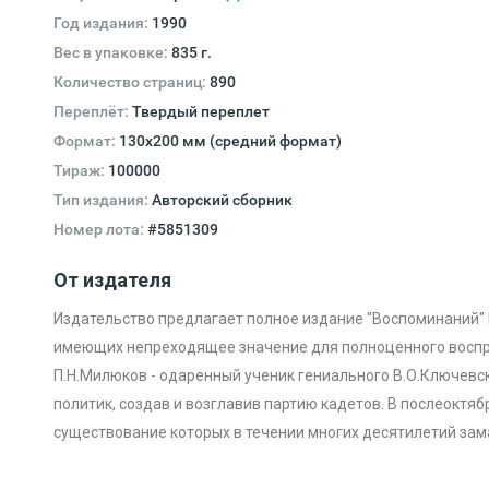
Год издания:
1990
Вес в упаковке:
835 г.
Количество страниц:
890
Переплёт:
Твердый переплет
Формат:
130х200 мм (средний формат)
Тираж:
100000
Тип издания:
Авторский сборник
Номер лота:
#5851309
От издателя
Издательство предлагает полное издание "Воспоминаний"
имеющих непреходящее значение для полноценного воспр
П.Н.Милюков - одаренный ученик гениального В.О.Ключевск
политик, создав и возглавив партию кадетов. В послеоктя
существование которых в течении многих десятилетий зама