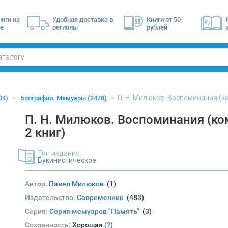
ниги на
Удобная доставка в
Книги от 50
е
регионы
рублей
П. Н. Милюков. Воспоминания (ко
04)
Биографии. Мемуары
(2478)
П. Н. Милюков. Воспоминания (ко
2 книг)
Тип издания:
Букинистическое
Автор:
Павел Милюков
(1)
Издательство:
Современник
(483)
Серия:
Серия мемуаров "Память"
(3)
Сохранность:
Хорошая
(?)