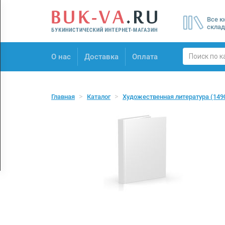
Menu
Все к
×
склад
О нас
О нас
Доставка
Оплата
Доставка
Оплата
Главная
Каталог
Художественная литература
(149