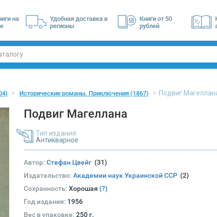
ниги на
Удобная доставка в
Книги от 50
е
регионы
рублей
Подвиг Магеллан
04)
Исторические романы. Приключения
(1867)
Подвиг Магеллана
Тип издания:
Антикварное
Автор:
Стефан Цвейг
(31)
Издательство:
Академии наук Украинской ССР
(2)
Сохранность:
Хорошая
(?)
Год издания:
1956
Вес в упаковке:
250 г.