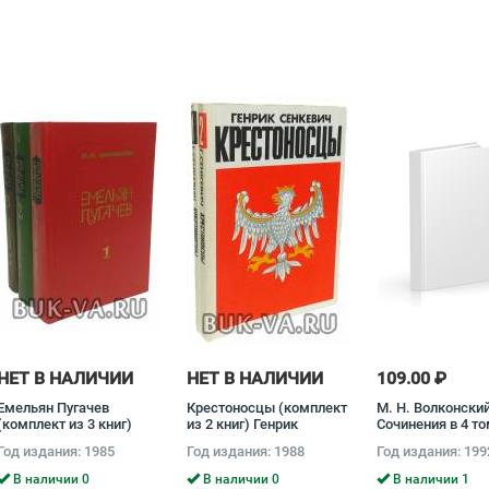
НЕТ В НАЛИЧИИ
НЕТ В НАЛИЧИИ
109.00 ₽
Емельян Пугачев
Крестоносцы (комплект
М. Н. Волконский
(комплект из 3 книг)
из 2 книг) Генрик
Сочинения в 4 т
Вячеслав Шишков
Сенкевич
(комплект) Мих
Год издания: 1985
Год издания: 1988
Год издания: 199
Волконский
В наличии 0
В наличии 0
В наличии 1