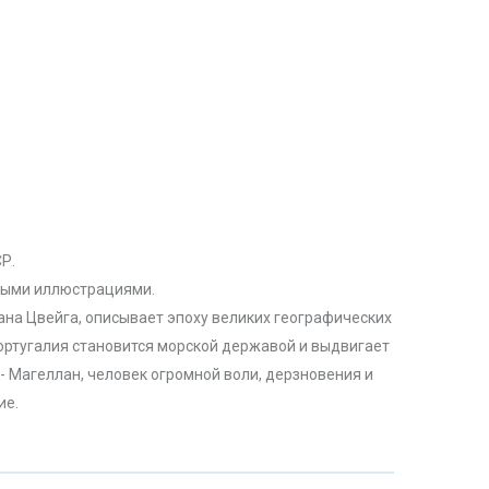
Р.
елыми иллюстрациями.
на Цвейга, описывает эпоху великих географических
Португалия становится морской державой и выдвигает
- Магеллан, человек огромной воли, дерзновения и
ие.