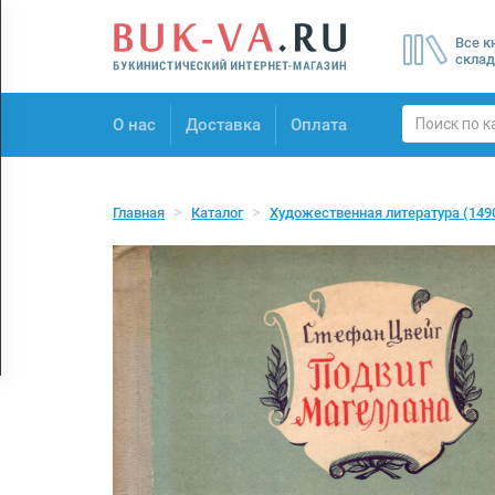
Menu
Все к
×
склад
О нас
О нас
Доставка
Оплата
Доставка
Оплата
Главная
Каталог
Художественная литература
(149