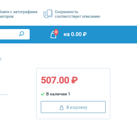
Книги с автографами
Сохранность
авторов
соответствует описанию
0
на
0.00
₽
а
507.00 ₽
В наличии 1
В корзину