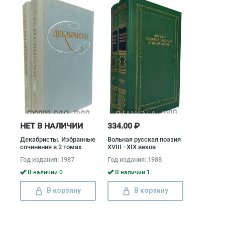
НЕТ В НАЛИЧИИ
334.00 ₽
Декабристы. Избранные
Вольная русская поэзия
сочинения в 2 томах
XVIII - XIX веков
(комплект) Александр
(комплект из 2 книг)
Год издания: 1987
Год издания: 1988
Бестужев-Марлинский,
Иван Тургенев, Федор
Кондратий Рылеев,
Тютчев, Александр
В наличии 0
В наличии 1
Федор Глинка
Пушкин, Лев Толстой,
Владимир Раевский,
В корзину
В корзину
Михаил Ломоносов,
Александр Грибоедов,
Гаврила Державин,
Денис Фонвизин