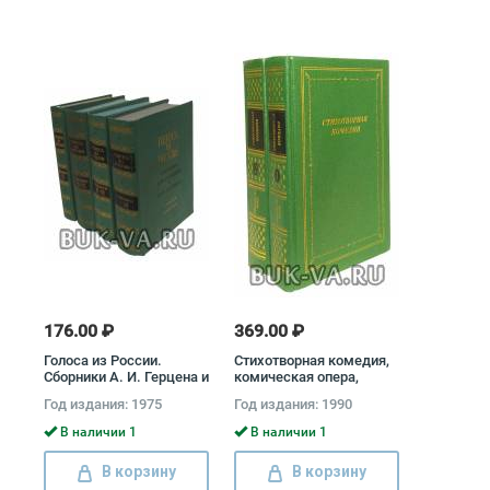
176.00 ₽
369.00 ₽
Голоса из России.
Стихотворная комедия,
Сборники А. И. Герцена и
комическая опера,
Н. П. Огарева (комплект
водевиль конца XVIII -
Год издания: 1975
Год издания: 1990
из 4 книг) Александр
начала XIX века
Герцен, Николай Огарев
(комплект из 2 книг)
В наличии 1
В наличии 1
Иван Крылов, Михаил
Загоскин, Денис
В корзину
В корзину
Фонвизин, Александр