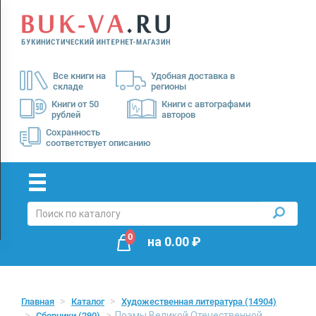
Menu
×
О
Все книги на
Удобная доставка в
нас
складе
регионы
Доставка
Книги от 50
Книги с автографами
рублей
авторов
Оплата
Сохранность
соответствует описанию
0
на
0.00
₽
Главная
Каталог
Художественная литература
(14904)
Поэмы Великой Отечественной
Сборники
(290)