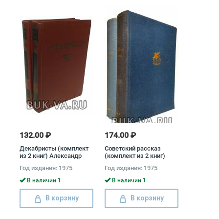
132.00 ₽
174.00 ₽
Декабристы (комплект
Советский рассказ
из 2 книг) Александр
(комплект из 2 книг)
Бестужев-Марлинский,
Юрий Тынянов, Илья
Год издания: 1975
Год издания: 1975
Вильгельм
Эренбург
Кюхельбекер, Павел
В наличии 1
В наличии 1
Катенин, Владимир
Раевский, Александр
В корзину
В корзину
Одоевский, Федор
Глинка