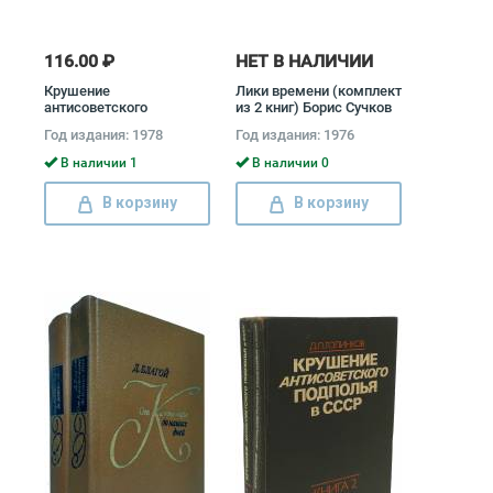
116.00 ₽
НЕТ В НАЛИЧИИ
Крушение
Лики времени (комплект
антисоветского
из 2 книг) Борис Сучков
подполья в СССР
Год издания: 1978
Год издания: 1976
(комплект из 2 книг)
Давид Голинков
В наличии 1
В наличии 0
В корзину
В корзину