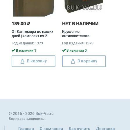
189.00 ₽
НЕТ В НАЛИЧИИ
От Кантемира до наших
Крушение
дней (комплект из 2
антисоветского
книг) Дмитрий Благой
подполья в СССР
Год издания: 1979
Год издания: 1979
(комплект из 2 книг)
Давид Голинков
В наличии 1
В наличии 0
В корзину
В корзину
© 2016 - 2026 Buk-Va.ru
Все права защищены.
Главная
О компании
Как купить
Доставка