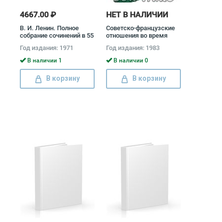
4667.00 ₽
НЕТ В НАЛИЧИИ
В. И. Ленин. Полное
Советско-французские
собрание сочинений в 55
отношения во время
томах (комплект)
Великой Отечественной
Год издания: 1971
Год издания: 1983
Владимир Ленин
войны 1941 - 1945
(комплект из 2 книг)
В наличии 1
В наличии 0
В корзину
В корзину