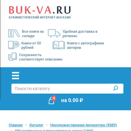
Menu
×
О
Все книги на
Удобная доставка в
нас
складе
регионы
Доставка
Книги от 50
Книги с автографами
рублей
авторов
Оплата
Сохранность
соответствует описанию
0
на
0.00
₽
Главная
Каталог
Нехудожественная литература
(8589)
Общественные и гуманитарные науки
(1460)