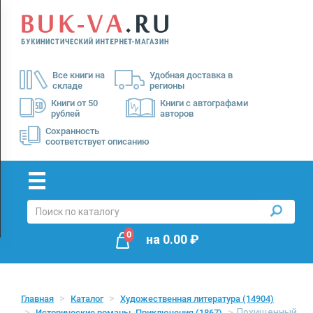
Menu
×
О
Все книги на
Удобная доставка в
нас
складе
регионы
Доставка
Книги от 50
Книги с автографами
рублей
авторов
Оплата
Сохранность
соответствует описанию
0
на
0.00
₽
Главная
Каталог
Художественная литература
(14904)
Похищенный
Исторические романы. Приключения
(1867)