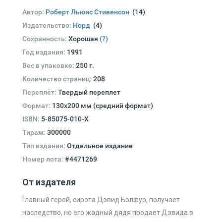
Автор:
Роберт Льюис Стивенсон
(14)
Издательство:
Норд
(4)
Сохранность:
Хорошая
(?)
Год издания:
1991
Вес в упаковке:
250 г.
Количество страниц:
208
Переплёт:
Твердый переплет
Формат:
130х200 мм (средний формат)
ISBN:
5-85075-010-X
Тираж:
300000
Тип издания:
Отдельное издание
Номер лота:
#4471269
От издателя
Главный герой, сирота Дэвид Бэлфур, получает
наследство, но его жадный дядя продает Дэвида в