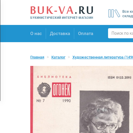
Menu
Все к
×
склад
О нас
О нас
Доставка
Оплата
Доставка
Оплата
Главная
Каталог
Художественная литература
(149