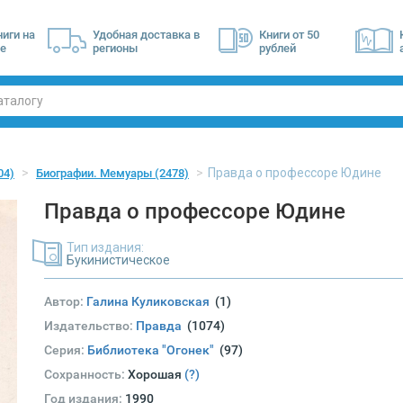
ниги на
Удобная доставка в
Книги от 50
е
регионы
рублей
Правда о профессоре Юдине
04)
Биографии. Мемуары
(2478)
Правда о профессоре Юдине
Тип издания:
Букинистическое
Автор:
Галина Куликовская
(1)
Издательство:
Правда
(1074)
Серия:
Библиотека "Огонек"
(97)
Сохранность:
Хорошая
(?)
Год издания:
1990