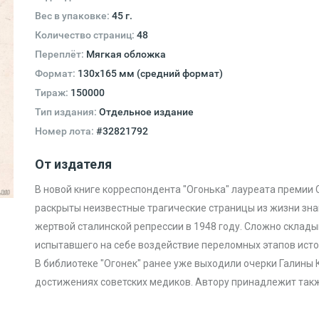
Вес в упаковке:
45 г.
Количество страниц:
48
Переплёт:
Мягкая обложка
Формат:
130х165 мм (средний формат)
Тираж:
150000
Тип издания:
Отдельное издание
Номер лота:
#32821792
От издателя
В новой книге корреспондента "Огонька" лауреата премии
раскрыты неизвестные трагические страницы из жизни зна
жертвой сталинской репрессии в 1948 году. Сложно склад
испытавшего на себе воздействие переломных этапов исто
B библиотеке "Огонек" ранее уже выходили очерки Галины 
достижениях советских медиков. Автору принадлежит такж