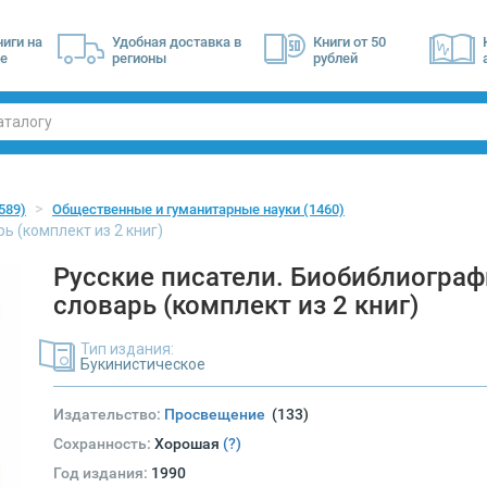
ниги на
Удобная доставка в
Книги от 50
е
регионы
рублей
589)
Общественные и гуманитарные науки
(1460)
ь (комплект из 2 книг)
Русские писатели. Биобиблиогра
словарь (комплект из 2 книг)
Тип издания:
Букинистическое
Издательство:
Просвещение
(133)
Сохранность:
Хорошая
(?)
Год издания:
1990