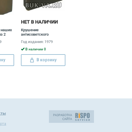
НЕТ В НАЛИЧИИ
 наших
Крушение
з 2
антисоветского
лагой
подполья в СССР
9
Год издания: 1979
(комплект из 2 книг)
Давид Голинков
В наличии 0
ину
В корзину
кты
рта