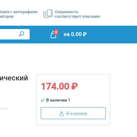
Книги с автографами
Сохранность
авторов
соответствует описанию
0
на
0.00
₽
фический
174.00 ₽
В наличии 1
В корзину