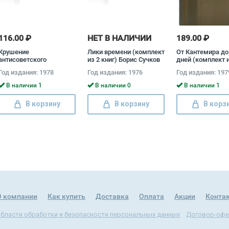
116.00 ₽
НЕТ В НАЛИЧИИ
189.00 ₽
Крушение
Лики времени (комплект
От Кантемира до
антисоветского
из 2 книг) Борис Сучков
дней (комплект и
подполья в СССР
книг) Дмитрий Б
Год издания: 1978
Год издания: 1976
Год издания: 197
(комплект из 2 книг)
Давид Голинков
В наличии 1
В наличии 0
В наличии 1
В корзину
В корзину
В корз
О компании
Как купить
Доставка
Оплата
Акции
Конта
области обработки и безопасности персональных данных
Договор-офе