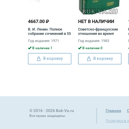
4667.00 ₽
НЕТ В НАЛИЧИИ
В. И. Ленин. Полное
Советско-французские
собрание сочинений в 55
отношения во время
томах (комплект)
Великой Отечественной
Год издания: 1971
Год издания: 1983
Владимир Ленин
войны 1941 - 1945
(комплект из 2 книг)
В наличии 1
В наличии 0
В корзину
В корзину
© 2016 - 2026 Buk-Va.ru
Главная
Все права защищены.
Политика в 