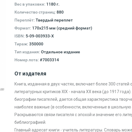
Вес в упаковке:
1180 г.
Количество страниц:
880
Переплёт:
Твердый переплет
Формат:
170х215 мм (средний формат)
ISBN:
5-09-003933-X
Тираж:
350000
Тип издания:
Отдельное издание
Номер лота:
#7003314
От издателя
Книга, изданная в двух частях, включает более 300 статей 
литературных критиков XIX - начала XX века (до 1917 года
биографии писателей, дается общая характеристика творч
наиболее важные (в особенности, включенные в школьную 
Раскрываются связи писателя с эпохой и значение его лит
библиографией.
Главный адресат книги - учитель литературы. Словарь мож