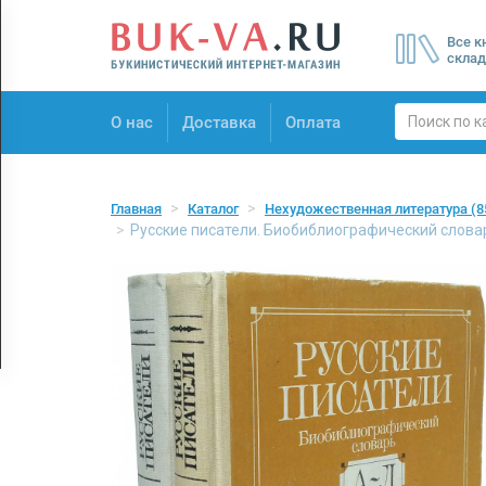
Menu
Все к
×
склад
О нас
О нас
Доставка
Оплата
Доставка
Оплата
Главная
Каталог
Нехудожественная литература
(8
Русские писатели. Биобиблиографический словар