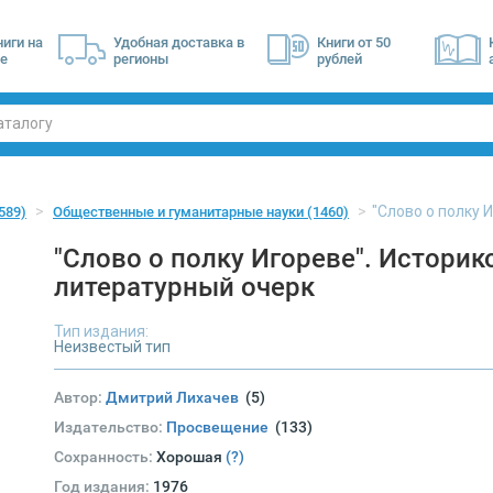
ниги на
Удобная доставка в
Книги от 50
е
регионы
рублей
"Слово о полку 
589)
Общественные и гуманитарные науки
(1460)
"Слово о полку Игореве". Историк
литературный очерк
Тип издания:
Неизвестый тип
Автор:
Дмитрий Лихачев
(5)
Издательство:
Просвещение
(133)
Сохранность:
Хорошая
(?)
Год издания:
1976