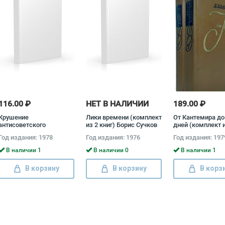
116.00 ₽
НЕТ В НАЛИЧИИ
189.00 ₽
Крушение
Лики времени (комплект
От Кантемира до
антисоветского
из 2 книг) Борис Сучков
дней (комплект и
подполья в СССР
книг) Дмитрий Б
Год издания: 1978
Год издания: 1976
Год издания: 197
(комплект из 2 книг)
Давид Голинков
В наличии 1
В наличии 0
В наличии 1
В корзину
В корзину
В корз