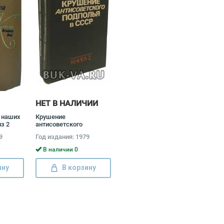
НЕТ В НАЛИЧИИ
 наших
Крушение
з 2
антисоветского
лагой
подполья в СССР
9
Год издания: 1979
(комплект из 2 книг)
Давид Голинков
В наличии 0
ину
В корзину