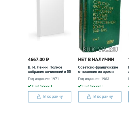
4667.00 ₽
НЕТ В НАЛИЧИИ
В. И. Ленин. Полное
Советско-французские
собрание сочинений в 55
отношения во время
томах (комплект)
Великой Отечественной
Год издания: 1971
Год издания: 1983
Владимир Ленин
войны 1941 - 1945
(комплект из 2 книг)
В наличии 1
В наличии 0
В корзину
В корзину