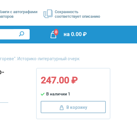
Книги с автографами
Сохранность
авторов
соответствует описанию
0
на
0.00
₽
Игореве". Историко-литературный очерк
о-
247.00 ₽
В наличии 1
В корзину