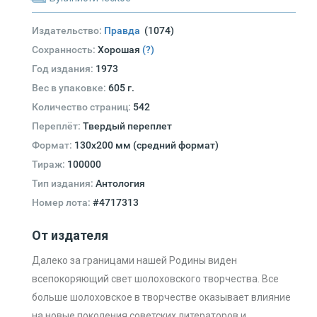
Издательство:
Правда
(1074)
Сохранность:
Хорошая
(?)
Год издания:
1973
Вес в упаковке:
605 г.
Количество страниц:
542
Переплёт:
Твердый переплет
Формат:
130х200 мм (средний формат)
Тираж:
100000
Тип издания:
Антология
Номер лота:
#4717313
От издателя
Далеко за границами нашей Родины виден
всепокоряющий свет шолоховского творчества. Все
больше шолоховское в творчестве оказывает влияние
на новые поколения советских литераторов и