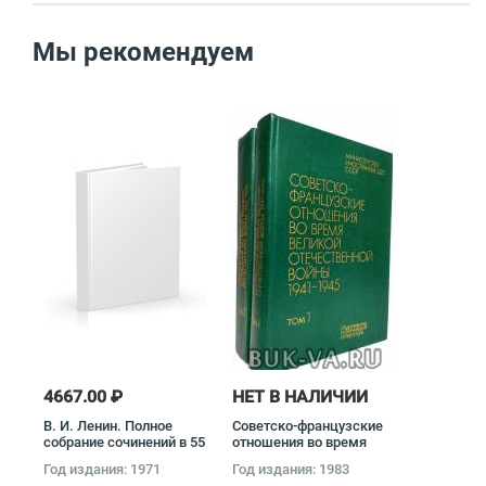
Мы рекомендуем
4667.00 ₽
НЕТ В НАЛИЧИИ
В. И. Ленин. Полное
Советско-французские
собрание сочинений в 55
отношения во время
томах (комплект)
Великой Отечественной
Год издания: 1971
Год издания: 1983
Владимир Ленин
войны 1941 - 1945