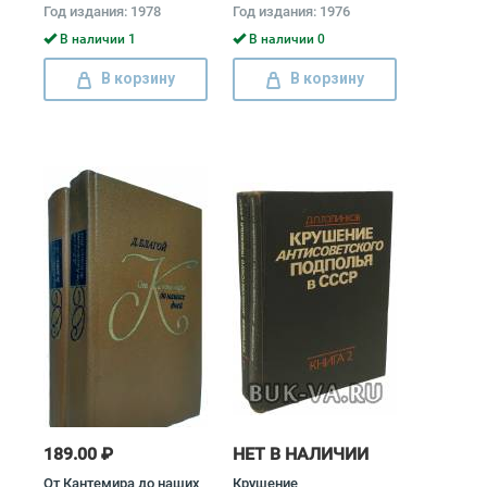
подполья в СССР
Год издания: 1978
Год издания: 1976
(комплект из 2 книг)
Давид Голинков
В наличии 1
В наличии 0
В корзину
В корзину
189.00 ₽
НЕТ В НАЛИЧИИ
От Кантемира до наших
Крушение