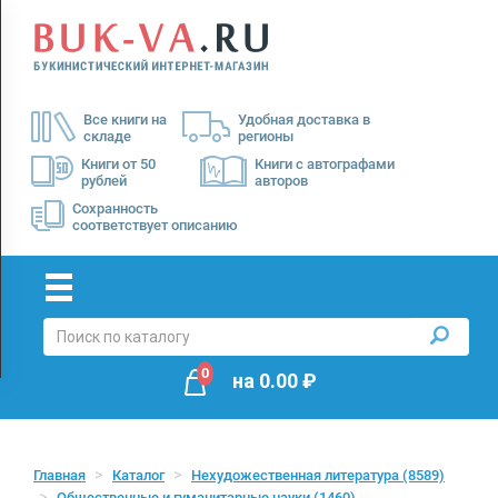
Menu
×
О
Все книги на
Удобная доставка в
нас
складе
регионы
Доставка
Книги от 50
Книги с автографами
рублей
авторов
Оплата
Сохранность
соответствует описанию
0
на
0.00
₽
Главная
Каталог
Нехудожественная литература
(8589)
Общественные и гуманитарные науки
(1460)