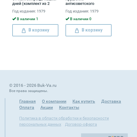
дней (комплект из 2
антисоветского
книг) Дмитрий Благой
подполья в СССР
Год издания: 1979
Год издания: 1979
(комплект из 2 книг)
Давид Голинков
В наличии 1
В наличии 0
В корзину
В корзину
© 2016 - 2026 Buk-Va.ru
Все права защищены.
Главная
О компании
Как купить
Доставка
Оплата
Акции
Контакты
Политика в области обработки и безопасности
персональных данных
Договор-оферта