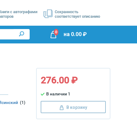
Книги с автографами
Сохранность
авторов
соответствует описанию
0
на
0.00
₽
276.00 ₽
В наличии 1
 Ясинский
(1)
В корзину