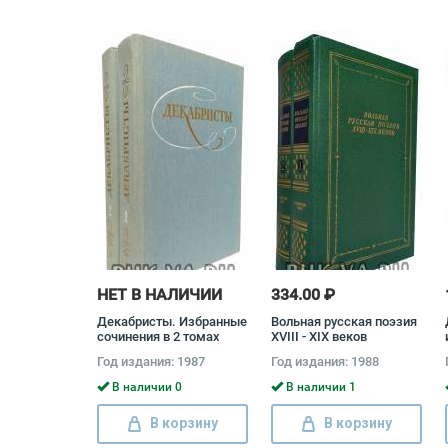
НЕТ В НАЛИЧИИ
334.00 ₽
Декабристы. Избранные
Вольная русская поэзия
сочинения в 2 томах
XVIII - XIX веков
(комплект) Александр
(комплект из 2 книг)
Год издания: 1987
Год издания: 1988
Бестужев-Марлинский,
Иван Тургенев, Федор
Кондратий Рылеев,
Тютчев, Александр
В наличии 0
В наличии 1
Федор Глинка
Пушкин, Лев Толстой,
Владимир Раевский,
В корзину
В корзину
Михаил Ломоносов,
Александр Грибоедов,