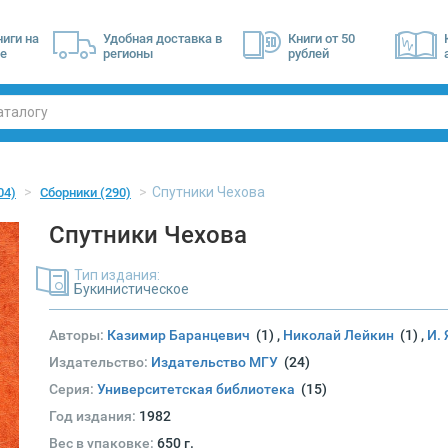
ниги на
Удобная доставка в
Книги от 50
е
регионы
рублей
Спутники Чехова
04)
Сборники
(290)
Спутники Чехова
Тип издания:
Букинистическое
Авторы:
Казимир Баранцевич
(1)
,
Николай Лейкин
(1)
,
И.
Издательство:
Издательство МГУ
(24)
Серия:
Университетская библиотека
(15)
Год издания:
1982
Вес в упаковке:
650 г.