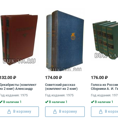
132.00 ₽
174.00 ₽
176.00 ₽
Декабристы (комплект
Советский рассказ
Голоса из России
из 2 книг) Александр
(комплект из 2 книг)
Сборники А. И. Г
Бестужев-Марлинский,
Юрий Тынянов, Илья
Н. П. Огарева (к
Год издания: 1975
Год издания: 1975
Год издания: 197
Вильгельм
Эренбург
из 4 книг) Алекс
Кюхельбекер, Павел
Герцен, Николай
В наличии 1
В наличии 1
В наличии 1
Катенин, Владимир
Раевский, Александр
В корзину
В корзину
В корз
Одоевский, Федор
Глинка