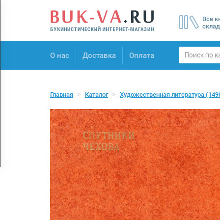
Menu
Все к
×
склад
О нас
О нас
Доставка
Оплата
Доставка
Оплата
Главная
Каталог
Художественная литература
(149