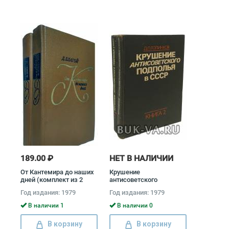
189.00 ₽
НЕТ В НАЛИЧИИ
От Кантемира до наших
Крушение
дней (комплект из 2
антисоветского
книг) Дмитрий Благой
подполья в СССР
Год издания: 1979
Год издания: 1979
(комплект из 2 книг)
Давид Голинков
В наличии 1
В наличии 0
В корзину
В корзину