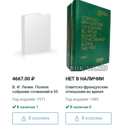
4667.00 ₽
НЕТ В НАЛИЧИИ
В. И. Ленин. Полное
Советско-французские
собрание сочинений в 55
отношения во время
томах (комплект)
Великой Отечественной
Год издания: 1971
Год издания: 1983
Владимир Ленин
войны 1941 - 1945
(комплект из 2 книг)
В наличии 1
В наличии 0
В корзину
В корзину