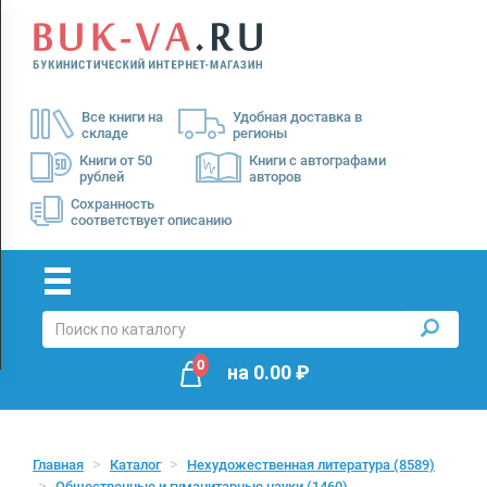
Menu
×
О
Все книги на
Удобная доставка в
нас
складе
регионы
Доставка
Книги от 50
Книги с автографами
рублей
авторов
Оплата
Сохранность
соответствует описанию
0
на
0.00
₽
Главная
Каталог
Нехудожественная литература
(8589)
Общественные и гуманитарные науки
(1460)