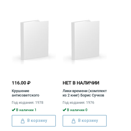
116.00 ₽
НЕТ В НАЛИЧИИ
Крушение
Лики времени (комплект
антисоветского
из 2 книг) Борис Сучков
подполья в СССР
Год издания: 1978
Год издания: 1976
(комплект из 2 книг)
Давид Голинков
В наличии 1
В наличии 0
В корзину
В корзину