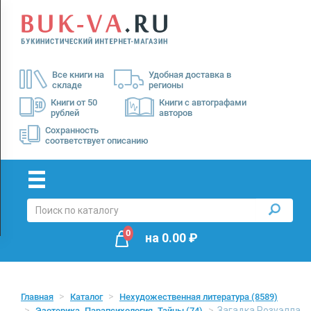
Menu
×
О
Все книги на
Удобная доставка в
нас
складе
регионы
Доставка
Книги от 50
Книги с автографами
рублей
авторов
Оплата
Сохранность
соответствует описанию
0
на
0.00
₽
Главная
Каталог
Нехудожественная литература
(8589)
Загадка Розуэлла
Эзотерика. Парапсихология. Тайны
(74)