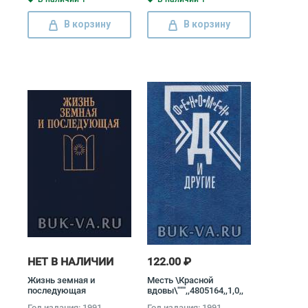
В корзину
В корзину
НЕТ В НАЛИЧИИ
122.00 ₽
Жизнь земная и
Месть \Красной
последующая
вдовы\""",,4805164,,1,0,,
Мой
Год издания: 1991
Год издания: 1991