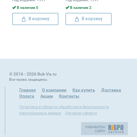
Уитмен,,2348502,,1,0,,
Морская прогулка.
В наличии 0
В наличии 2
Однажды весной в
Италии. Иступленное
В корзину
В корзину
лето,1982,5953455,,1,0,,
Н. Ф. Павлов.
Сочинения,1985,4727587,,1,0,,
Негасимое
пламя,1972,4269483,,1,0,,
Недаром помнит вся Рос
© 2016 - 2026 Buk-Va.ru
Все права защищены.
Главная
О компании
Как купить
Доставка
Оплата
Акции
Контакты
Политика в области обработки и безопасности
персональных данных
Договор-оферта