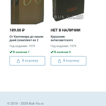
189.00 ₽
НЕТ В НАЛИЧИИ
От Кантемира до наших
Крушение
дней (комплект из 2
антисоветского
книг) Дмитрий Благой
подполья в СССР
Год издания: 1979
Год издания: 1979
(комплект из 2 книг)
Давид Голинков
В наличии 1
В наличии 0
В корзину
В корзину
© 2016 - 2026 Buk-Va.ru