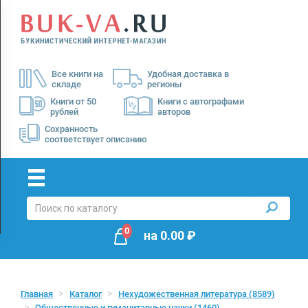
Menu
×
О
Все книги на
Удобная доставка в
нас
складе
регионы
Доставка
Книги от 50
Книги с автографами
рублей
авторов
Оплата
Сохранность
соответствует описанию
0
на
0.00
₽
Главная
Каталог
Нехудожественная литература
(8589)
Общественные и гуманитарные науки
(1460)