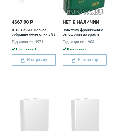
4667.00 ₽
НЕТ В НАЛИЧИИ
В. И. Ленин. Полное
Советско-французские
собрание сочинений в 55
отношения во время
томах (комплект)
Великой Отечественной
Год издания: 1971
Год издания: 1983
Владимир Ленин
войны 1941 - 1945
(комплект из 2 книг)
В наличии 1
В наличии 0
В корзину
В корзину