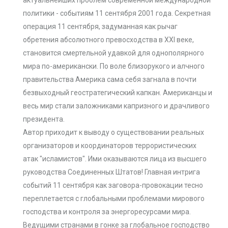
актуальнейших проблем современной международной
политики - событиям 11 сентября 2001 года. Секретная
операция 11 сентября, задуманная как рычаг
обретения абсолютного превосходства в XXI веке,
становится смертельной удавкой для однополярного
мира по-американски. По воле близорукого и алчного
правительства Америка сама себя загнала в почти
безвыходный геостратегический капкан. Американцы и
весь мир стали заложниками капризного и драчливого
президента.
Автор приходит к выводу о существовании реальных
организаторов и координаторов террористических
атак "исламистов". Ими оказываются лица из высшего
руководства Соединенных Штатов! Главная интрига
событий 11 сентября как заговора-провокации тесно
переплетается с глобальными проблемами мирового
господства и контроля за энергоресурсами мира.
Ведущими странами в гонке за глобальное господство