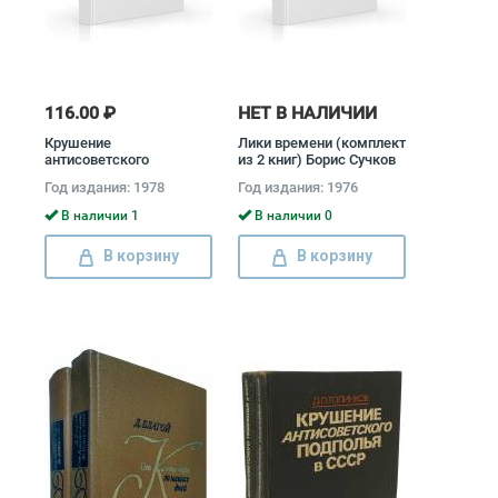
116.00 ₽
НЕТ В НАЛИЧИИ
Крушение
Лики времени (комплект
антисоветского
из 2 книг) Борис Сучков
подполья в СССР
Год издания: 1978
Год издания: 1976
(комплект из 2 книг)
Давид Голинков
В наличии 1
В наличии 0
В корзину
В корзину