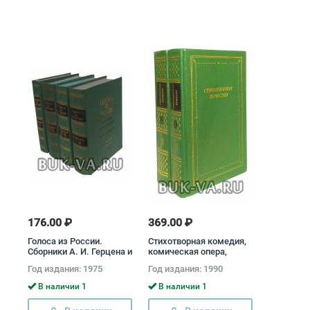
176.00 ₽
369.00 ₽
Голоса из России.
Стихотворная комедия,
Сборники А. И. Герцена и
комическая опера,
Н. П. Огарева (комплект
водевиль конца XVIII -
Год издания: 1975
Год издания: 1990
из 4 книг) Александр
начала XIX века
Герцен, Николай Огарев
(комплект из 2 книг)
В наличии 1
В наличии 1
Иван Крылов, Михаил
Загоскин, Денис