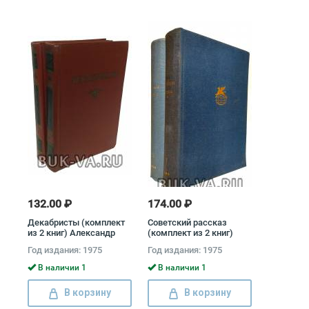
132.00 ₽
174.00 ₽
Декабристы (комплект
Советский рассказ
из 2 книг) Александр
(комплект из 2 книг)
Бестужев-Марлинский,
Юрий Тынянов, Илья
Год издания: 1975
Год издания: 1975
Вильгельм
Эренбург
Кюхельбекер, Павел
В наличии 1
В наличии 1
Катенин, Владимир
Раевский, Александр
В корзину
В корзину
Одоевский, Федор
Глинка