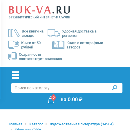
Menu
×
О
Все книги на
Удобная доставка в
нас
складе
регионы
Доставка
Книги от 50
Книги с автографами
рублей
авторов
Оплата
Сохранность
соответствует описанию
0
на
0.00
₽
Главная
Каталог
Художественная литература
(14904)
Сборники
(290)