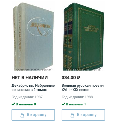
НЕТ В НАЛИЧИИ
334.00 ₽
Декабристы. Избранные
Вольная русская поэзия
сочинения в 2 томах
XVIII - XIX веков
(комплект) Александр
(комплект из 2 книг)
Год издания: 1987
Год издания: 1988
Бестужев-Марлинский,
Иван Тургенев, Федор
Кондратий Рылеев,
Тютчев, Александр
В наличии 0
В наличии 1
Федор Глинка
Пушкин, Лев Толстой,
Владимир Раевский,
В корзину
В корзину
Михаил Ломоносов,
Александр Грибоедов,
Гаврила Державин,
Денис Фонвизин