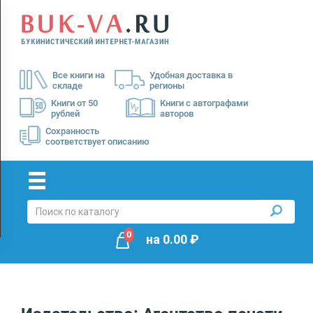
Menu
×
О
Все книги на
Удобная доставка в
нас
складе
регионы
Доставка
Книги от 50
Книги с автографами
рублей
авторов
Оплата
Сохранность
соответствует описанию
0
на
0.00
₽