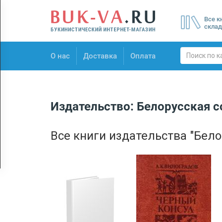
Menu
Все к
×
склад
О нас
О нас
Доставка
Оплата
Доставка
Оплата
Издательство: Белорусская 
Все книги издательства
"Бело