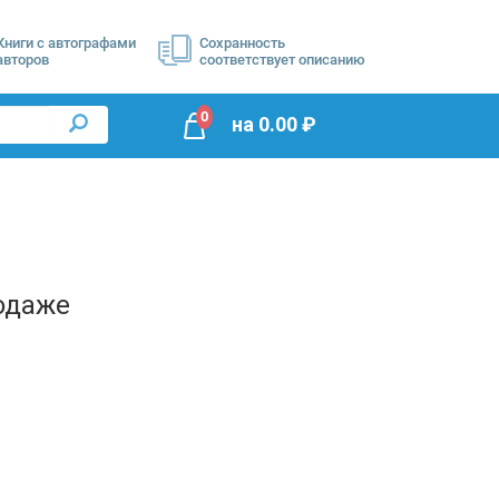
Книги с автографами
Сохранность
авторов
соответствует описанию
0
на
0.00
₽
одаже