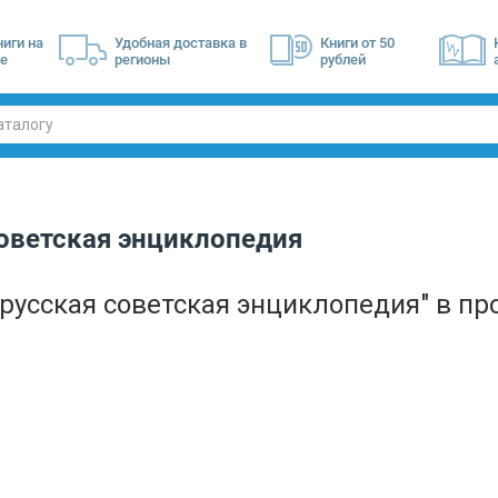
ниги на
Удобная доставка в
Книги от 50
е
регионы
рублей
советская энциклопедия
русская советская энциклопедия"
в пр