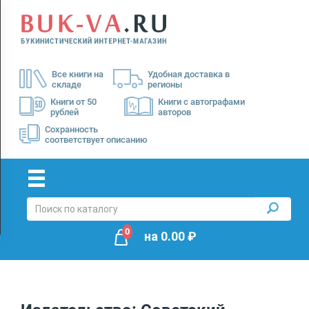
Menu
×
О
Все книги на
Удобная доставка в
нас
складе
регионы
Доставка
Книги от 50
Книги с автографами
рублей
авторов
Оплата
Сохранность
соответствует описанию
0
на
0.00
₽