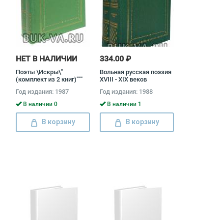
НЕТ В НАЛИЧИИ
334.00 ₽
Поэты \Искры\"
Вольная русская поэзия
(комплект из 2 книг)"""
XVIII - XIX веков
(комплект из 2 книг)
Год издания: 1987
Год издания: 1988
Иван Тургенев, Федор
Тютчев, Александр
В наличии 0
В наличии 1
Пушкин, Лев Толстой,
Владимир Раевский,
В корзину
В корзину
Михаил Ломоносов,
Александр Грибоедов,
Гаврила Державин,
Денис Фонвизин