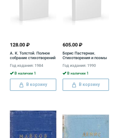
128.00 ₽
605.00 ₽
А. К. Толстой. Полное
Борис Пастернак.
собрание стихотворений
Стихотворения и поэмы
в 2 томах (комплект)
в 2 томах (комплект)
Год издания: 1984
Год издания: 1990
Алексей Толстой
Борис Пастернак
В наличии 1
В наличии 1
В корзину
В корзину