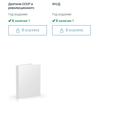
Деятели СССР и
#Н/Д
революционного
движения России.
Год издания:
Год издания:
Энциклопедический
словарь Гранат
В наличии 1
В наличии 1
В корзину
В корзину