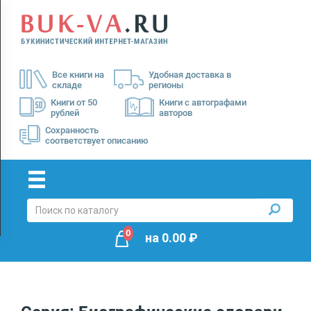
Menu
×
О
Все книги на
Удобная доставка в
нас
складе
регионы
Доставка
Книги от 50
Книги с автографами
рублей
авторов
Оплата
Сохранность
соответствует описанию
0
на
0.00
₽