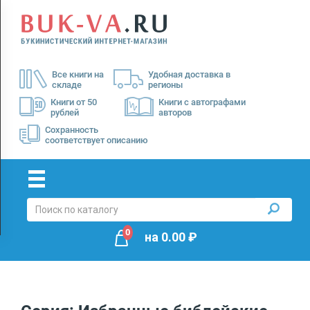
Menu
×
О
Все книги на
Удобная доставка в
нас
складе
регионы
Доставка
Книги от 50
Книги с автографами
рублей
авторов
Оплата
Сохранность
соответствует описанию
0
на
0.00
₽