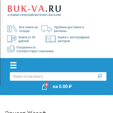
Menu
×
О
Все книги на
Удобная доставка в
нас
складе
регионы
Доставка
Книги от 50
Книги с автографами
рублей
авторов
Оплата
Сохранность
соответствует описанию
0
на
0.00
₽