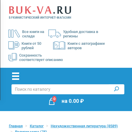
Menu
×
О
Все книги на
Удобная доставка в
нас
складе
регионы
Доставка
Книги от 50
Книги с автографами
рублей
авторов
Оплата
Сохранность
соответствует описанию
0
на
0.00
₽
Главная
Каталог
Нехудожественная литература
(8589)
Религии мира
(75)